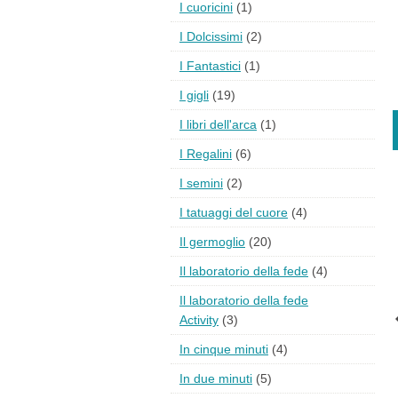
I cuoricini
(1)
I Dolcissimi
(2)
I Fantastici
(1)
I gigli
(19)
I libri dell'arca
(1)
I Regalini
(6)
I semini
(2)
I tatuaggi del cuore
(4)
Il germoglio
(20)
Il laboratorio della fede
(4)
Il laboratorio della fede
Activity
(3)
In cinque minuti
(4)
In due minuti
(5)