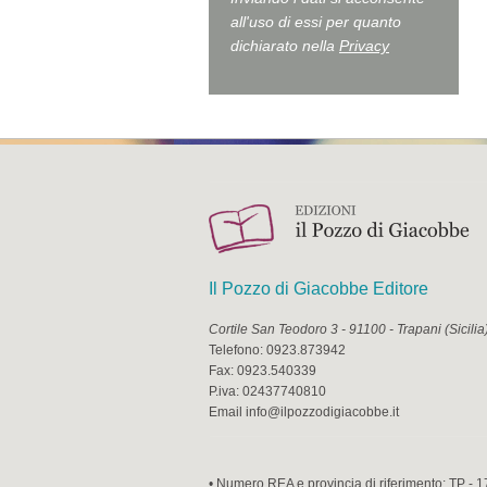
all'uso di essi per quanto
dichiarato nella
Privacy
Il Pozzo di Giacobbe Editore
Cortile San Teodoro 3
-
91100
-
Trapani
(
Sicilia
Telefono:
0923.873942
Fax:
0923.540339
P.iva:
02437740810
Email
info@ilpozzodigiacobbe.it
• Numero REA e provincia di riferimento: TP - 1