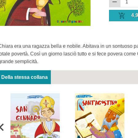
4,
Chiara era una ragazza bella e nobile. Abitava in un sontuoso p
totale povertà. Così un giorno lasciò tutto e si fece povera come G
grande semplicità.
Della stessa collana