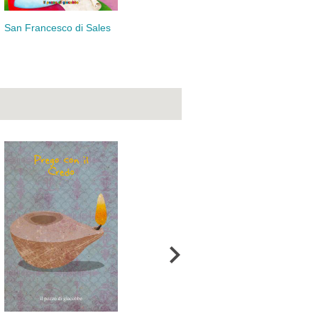
San Francesco di Sales
San Giovanni Bosco
San
Via
Sant’Agata
San
Cr