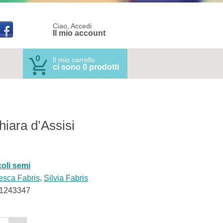
Ciao, Accedi
Il mio account
0
Il mio carrello
ci sono 0 prodotti
iara d’Assisi
coli semi
esca Fabris
,
Silvia Fabris
1243347