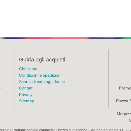
Guida agli acquisti
Chi siamo
Condizioni e spedizioni
Scarica il catalogo Junior
Contatti
Promoz
)
Privacy
Sitemap
Piazza 
Magazzi
M
70696 • Ragione sociale completa: Il pozzo di giacobbe – gruppo editoriale s.r.l. •