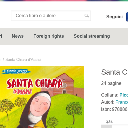
Seguici
i
News
Foreign rights
Social streaming
i
Santa Chiara d’Assisi
Santa Ch
24
pagine
Collana:
Pic
Autori:
Franc
isbn:
978886
q.tà