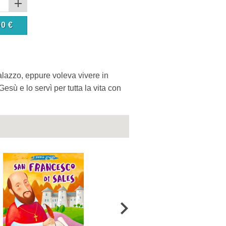
90
€
alazzo, eppure voleva vivere in
esù e lo servì per tutta la vita con