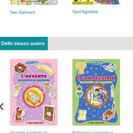
Sant’Agostino
San Gennaro
Dello stesso autore
Avvento spiegato ai
Battesimo spiegato ai