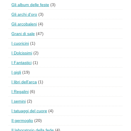
Gli album delle feste
(3)
Gli archi d'oro
(3)
Gli arcobaleni
(4)
Grani di sale
(47)
I cuoricini
(1)
I Dolcissimi
(2)
I Fantastici
(1)
I gigli
(19)
I libri dell'arca
(1)
I Regalini
(6)
I semini
(2)
I tatuaggi del cuore
(4)
Il germoglio
(20)
Il laboratorio della fede
(4)