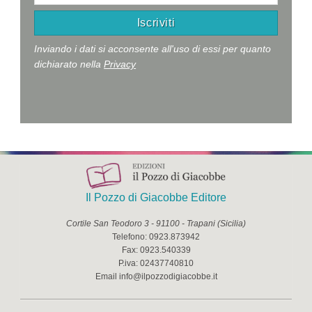
Inviando i dati si acconsente all'uso di essi per quanto
dichiarato nella
Privacy
Il Pozzo di Giacobbe Editore
Cortile San Teodoro 3
-
91100
-
Trapani
(
Sicilia
)
Telefono:
0923.873942
Fax:
0923.540339
P.iva:
02437740810
Email
info@ilpozzodigiacobbe.it