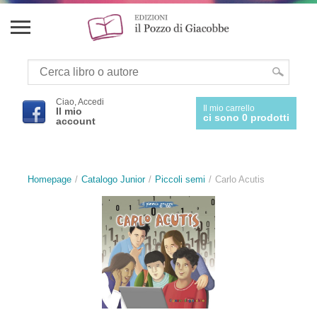
Ciao, Accedi
Il mio carrello
Il mio
ci sono 0 prodotti
account
Homepage
Catalogo Junior
Piccoli semi
Carlo Acutis