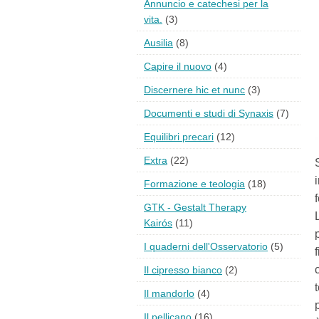
Annuncio e catechesi per la
vita.
(3)
Ausilia
(8)
Capire il nuovo
(4)
Discernere hic et nunc
(3)
Documenti e studi di Synaxis
(7)
Equilibri precari
(12)
Extra
(22)
Formazione e teologia
(18)
GTK - Gestalt Therapy
Kairós
(11)
I quaderni dell'Osservatorio
(5)
Il cipresso bianco
(2)
Il mandorlo
(4)
Il pellicano
(16)