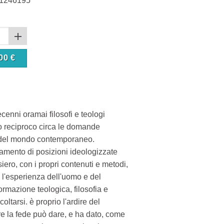
1246195
00
€
ecenni oramai filosofi e teologi
to reciproco circa le domande
de del mondo contemporaneo.
amento di posizioni ideologizzate
ero, con i propri contenuti e metodi,
e l'esperienza dell'uomo e del
formazione teologica, filosofia e
ltarsi. è proprio l'ardire del
re la fede può dare, e ha dato, come