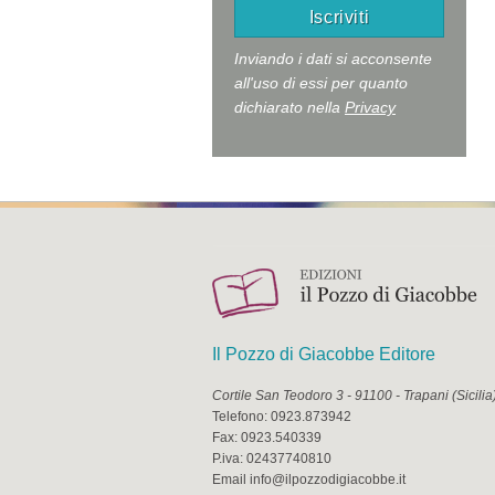
Inviando i dati si acconsente
all'uso di essi per quanto
dichiarato nella
Privacy
Il Pozzo di Giacobbe Editore
Cortile San Teodoro 3
-
91100
-
Trapani
(
Sicilia
Telefono:
0923.873942
Fax:
0923.540339
P.iva:
02437740810
Email
info@ilpozzodigiacobbe.it