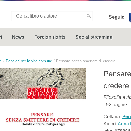
Seguici
i
News
Foreign rights
Social streaming
e
Pensieri per la vita comune
Pensare senza smettere di credere
Pensare
credere
Filosofia e r
192
pagine
Collana:
Pen
Autori:
Anna 