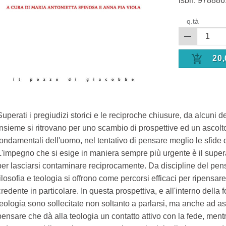
isbn:
978886
q.tà
20,
Superati i pregiudizi storici e le reciproche chiusure, da alcuni d
insieme si ritrovano per uno scambio di prospettive ed un ascol
fondamentali dell'uomo, nel tentativo di pensare meglio le sfi
L'impegno che si esige in maniera sempre più urgente è il super
per lasciarsi contaminare reciprocamente. Da discipline del pensi
filosofia e teologia si offrono come percorsi efficaci per ripensar
credente in particolare. In questa prospettiva, e all'interno della 
teologia sono sollecitate non soltanto a parlarsi, ma anche ad asco
pensare che dà alla teologia un contatto attivo con la fede, ment