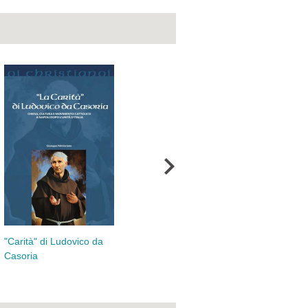
"Carità" di Ludovico da
Par
«Esemplare per
Casoria
dis
prudenza e carità»