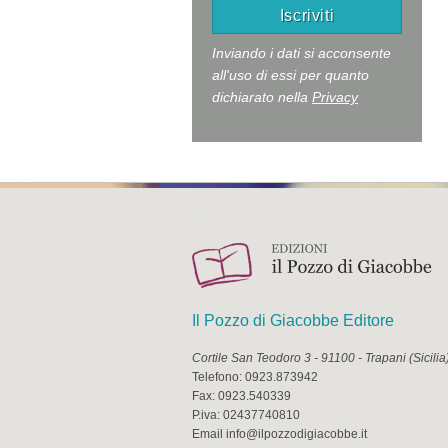
Inviando i dati si acconsente
all'uso di essi per quanto
dichiarato nella
Privacy
Il Pozzo di Giacobbe Editore
Cortile San Teodoro 3
-
91100
-
Trapani
(
Sicilia
Telefono:
0923.873942
Fax:
0923.540339
P.iva:
02437740810
Email
info@ilpozzodigiacobbe.it