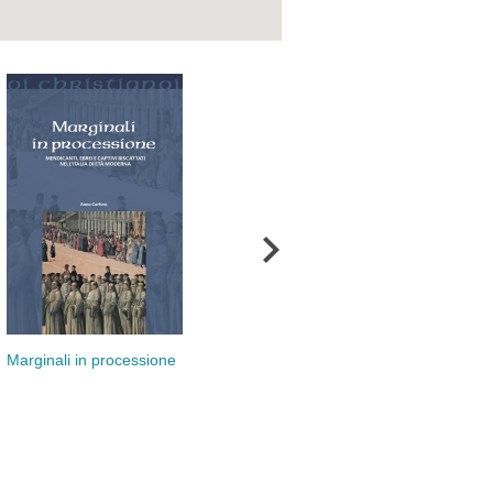
Cri
Marginali in processione
cor
Raffaele Nogaro