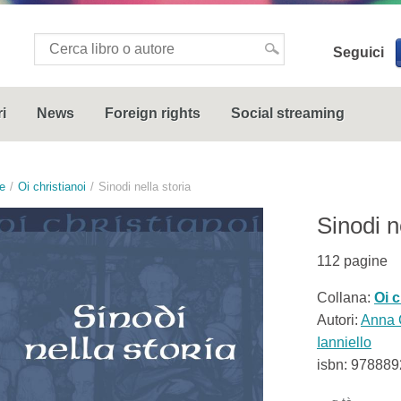
Seguici
i
News
Foreign rights
Social streaming
e
Oi christianoi
Sinodi nella storia
Sinodi n
112
pagine
Collana:
Oi c
Autori:
Anna 
Ianniello
isbn:
978889