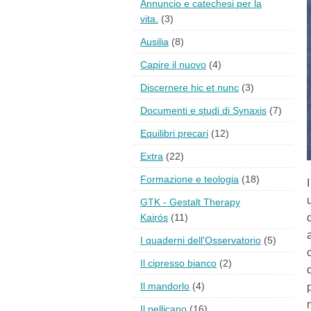
Annuncio e catechesi per la
vita.
(3)
Ausilia
(8)
Capire il nuovo
(4)
Discernere hic et nunc
(3)
Documenti e studi di Synaxis
(7)
Equilibri precari
(12)
Extra
(22)
Formazione e teologia
(18)
GTK - Gestalt Therapy
Kairós
(11)
I quaderni dell'Osservatorio
(5)
Il cipresso bianco
(2)
Il mandorlo
(4)
Il pellicano
(16)