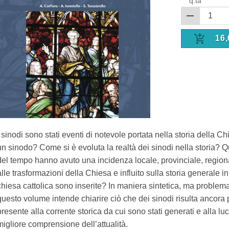
q.tà
16,
I sinodi sono stati eventi di notevole portata nella storia della C
un sinodo? Come si è evoluta la realtà dei sinodi nella storia? Q
del tempo hanno avuto una incidenza locale, provinciale, region
alle trasformazioni della Chiesa e influito sulla storia generale i
chiesa cattolica sono inserite? In maniera sintetica, ma problema
questo volume intende chiarire ciò che dei sinodi risulta ancora
presente alla corrente storica da cui sono stati generati e alla l
migliore comprensione dell’attualità.