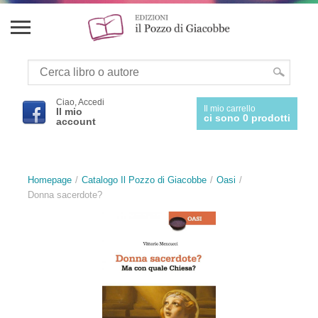
Ciao, Accedi
Il mio carrello
Il mio
ci sono 0 prodotti
account
Homepage
Catalogo Il Pozzo di Giacobbe
Oasi
Donna sacerdote?