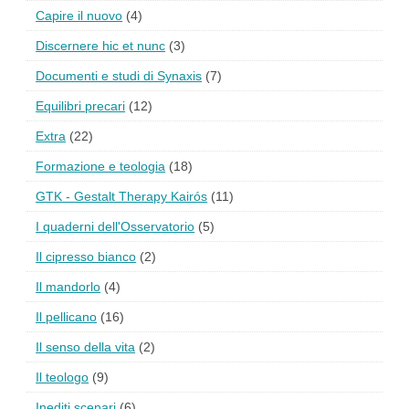
Capire il nuovo
(4)
Discernere hic et nunc
(3)
Documenti e studi di Synaxis
(7)
Equilibri precari
(12)
Extra
(22)
Formazione e teologia
(18)
GTK - Gestalt Therapy Kairós
(11)
I quaderni dell'Osservatorio
(5)
Il cipresso bianco
(2)
Il mandorlo
(4)
Il pellicano
(16)
Il senso della vita
(2)
Il teologo
(9)
Inediti scenari
(6)