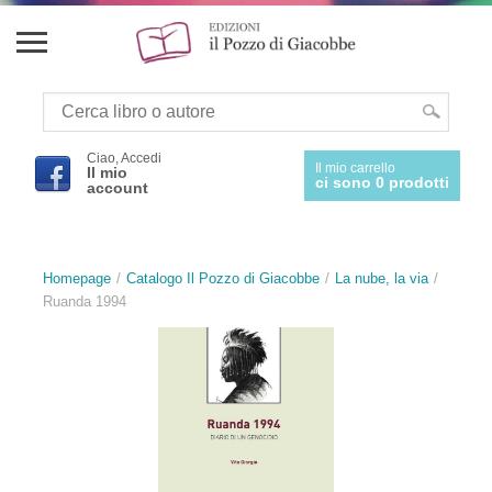
Ciao, Accedi
Il mio carrello
Il mio
ci sono 0 prodotti
account
Homepage
Catalogo Il Pozzo di Giacobbe
La nube, la via
Ruanda 1994