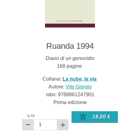
Ruanda 1994
Diario di un genocidio
168
pagine
Collana:
La nube, la via
Autore:
Vito Giorgio
isbn:
9788861247901
Prima edizione
q.tà
18,00
€