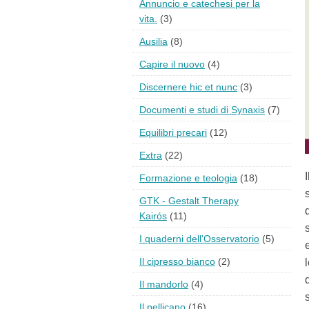
Annuncio e catechesi per la
vita.
(3)
Ausilia
(8)
Capire il nuovo
(4)
Discernere hic et nunc
(3)
Documenti e studi di Synaxis
(7)
Equilibri precari
(12)
Extra
(22)
Formazione e teologia
(18)
GTK - Gestalt Therapy
Kairós
(11)
I quaderni dell'Osservatorio
(5)
Il cipresso bianco
(2)
Il mandorlo
(4)
Il pellicano
(16)