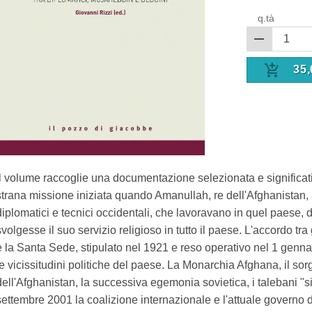
q.tà
35,
Il volume raccoglie una documentazione selezionata e significati
strana missione iniziata quando Amanullah, re dell'Afghanistan, a
diplomatici e tecnici occidentali, che lavoravano in quel paese, 
svolgesse il suo servizio religioso in tutto il paese. L'accordo tra g
e la Santa Sede, stipulato nel 1921 e reso operativo nel 1 gennai
le vicissitudini politiche del paese. La Monarchia Afghana, il so
dell'Afghanistan, la successiva egemonia sovietica, i talebani "si
settembre 2001 la coalizione internazionale e l'attuale governo