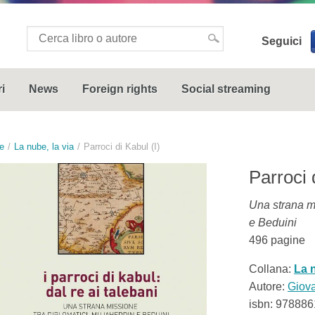
Seguici
i
News
Foreign rights
Social streaming
e
La nube, la via
Parroci di Kabul (I)
Parroci 
Una strana m
e Beduini
496
pagine
Collana:
La n
Autore:
Giova
isbn:
978886