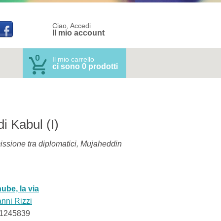
Ciao, Accedi
Il mio account
0
Il mio carrello
ci sono 0 prodotti
di Kabul (I)
issione tra diplomatici, Mujaheddin
ube, la via
nni Rizzi
1245839