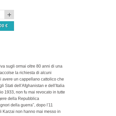
00
€
va sugli ormai oltre 80 anni di una
ccolse la richiesta di alcuni
di avere un cappellano cattolico che
li Stati dell'Afghanistan e dell'Italia
o 1933, non fu mai revocato in tutte
rgere della Repubblica
gnori della guerra", dopo l'11
 di Karzai non hanno mai messo in