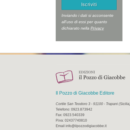
Inviando i dati si acconsente
all'uso di essi per quanto
dichiarato nella
Privacy
Il Pozzo di Giacobbe Editore
Cortile San Teodoro 3
-
91100
-
Trapani
(
Sicilia
Telefono:
0923.873942
Fax:
0923.540339
P.iva:
02437740810
Email
info@ilpozzodigiacobbe.it