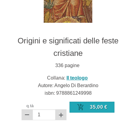
Origini e significati delle feste
cristiane
336
pagine
Collana:
Il teologo
Autore: Angelo Di Berardino
isbn:
9788861249998
q.tà
35,00
€