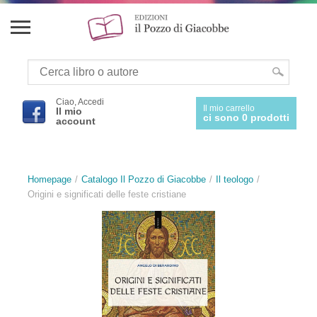
Ciao, Accedi
Il mio carrello
Il mio
ci sono 0 prodotti
account
Homepage
Catalogo Il Pozzo di Giacobbe
Il teologo
Origini e significati delle feste cristiane