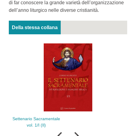
di far conoscere la grande varietà dell’organizzazione
dell’anno liturgico nelle diverse cristianità.
Della stessa collana
ettenario Sacramentale
Fate una sie
vol. 1/I (Il)
alla T