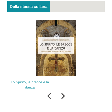
Della stessa collana
rito, le brecce e la
Il cuore della mis
danza