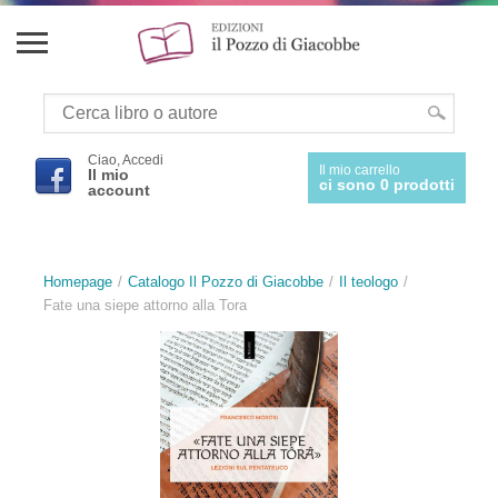
Ciao, Accedi
Il mio carrello
Il mio
ci sono 0 prodotti
account
Homepage
Catalogo Il Pozzo di Giacobbe
Il teologo
Fate una siepe attorno alla Tora