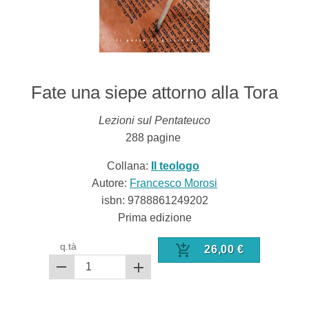
Fate una siepe attorno alla Tora
Lezioni sul Pentateuco
288
pagine
Collana:
Il teologo
Autore:
Francesco Morosi
isbn:
9788861249202
Prima edizione
q.tà
26,00
€