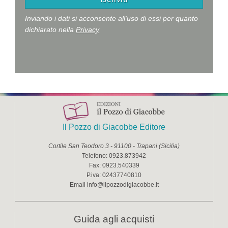
Inviando i dati si acconsente all'uso di essi per quanto
dichiarato nella
Privacy
Il Pozzo di Giacobbe Editore
Cortile San Teodoro 3
-
91100
-
Trapani
(
Sicilia
)
Telefono:
0923.873942
Fax:
0923.540339
P.iva:
02437740810
Email
info@ilpozzodigiacobbe.it
Guida agli acquisti