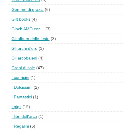
Gemme di grazia
(6)
Gift books
(4)
GiochiAMO con...
(3)
Gli album delle feste
(3)
Gli archi d'oro
(3)
Gli arcobaleni
(4)
Grani di sale
(47)
I cuoricini
(1)
I Dolcissimi
(2)
I Fantastici
(1)
I gigli
(19)
I libri dell'arca
(1)
I Regalini
(6)