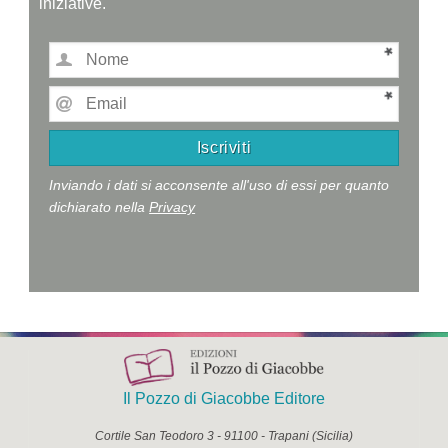
iniziative.
Inviando i dati si acconsente all'uso di essi per quanto
dichiarato nella
Privacy
Il Pozzo di Giacobbe Editore
Cortile San Teodoro 3
-
91100
-
Trapani
(
Sicilia
)