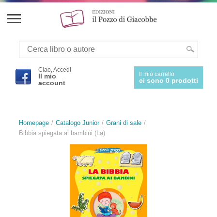
Ciao, Accedi
Il mio carrello
Il mio
ci sono 0 prodotti
account
Homepage
Catalogo Junior
Grani di sale
Bibbia spiegata ai bambini (La)