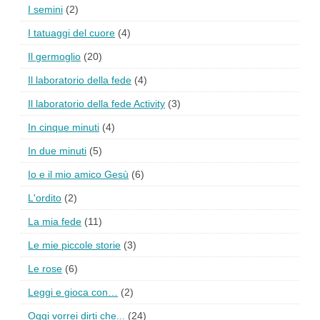
I semini
(2)
I tatuaggi del cuore
(4)
Il germoglio
(20)
Il laboratorio della fede
(4)
Il laboratorio della fede Activity
(3)
In cinque minuti
(4)
In due minuti
(5)
Io e il mio amico Gesù
(6)
L'ordito
(2)
La mia fede
(11)
Le mie piccole storie
(3)
Le rose
(6)
Leggi e gioca con…
(2)
Oggi vorrei dirti che...
(24)