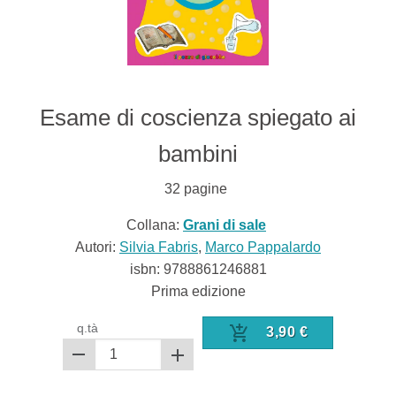
Esame di coscienza spiegato ai
bambini
32
pagine
Collana:
Grani di sale
Autori:
Silvia Fabris
,
Marco Pappalardo
isbn:
9788861246881
Prima edizione
q.tà
3,90
€