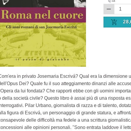
q.tà
28,
Com'era in privato Josemaria Escrivá? Qual era la dimensione 
dell'Opus Dei? Quale fu il suo atteggiamento dinanzi alle accus
l'Opera da lui fondata? Che rapporti ebbe con gli uomini importa
o della società civile? Questo libro è assai più di una risposta es
interrogativi. Pilar Urbano, giornalista di razza e di talento, dotat
alla figura di Escrivá, un personaggio di grande statura, e affro
consapevole delle difficoltà ma fedele a una scrittura giornalisti
concessioni alle opinioni personali. "Sono entrata laddove il let