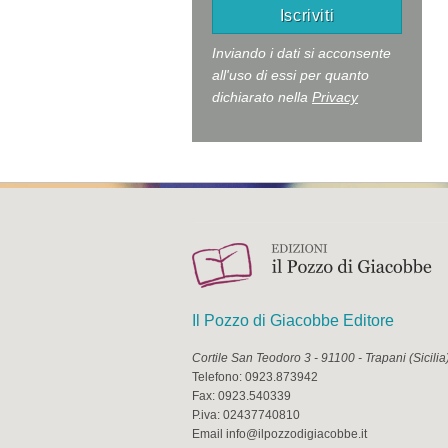
Inviando i dati si acconsente
all'uso di essi per quanto
dichiarato nella
Privacy
Il Pozzo di Giacobbe Editore
Cortile San Teodoro 3
-
91100
-
Trapani
(
Sicilia
Telefono:
0923.873942
Fax:
0923.540339
P.iva:
02437740810
Email
info@ilpozzodigiacobbe.it