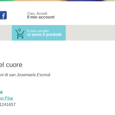
Ciao, Accedi
Il mio account
0
Il mio carrello
ci sono 0 prodotti
l cuore
ani di san Josemaría Escrivá
ra
o Pilar
1241657