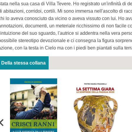
stata nella sua casa di Villa Tevere. Ho registrato un'infinità di
di abitazioni, corridoi, cortili. Mi sono immersa nell'ascolto di rac
chi lo aveva conosciuto da vicino o aveva vissuto con lui. Ho avuto
annotazioni, documenti, un meteriale ricchissimo di non facile c
l'intuizione del suo sguardo, l'autrice si addentra nella vera perso
possibile stereotipo devozionale e ci consegna la figura sorpren
azione, con la testa in Cielo ma con i piedi ben piantati sulla terr
Della stessa collana