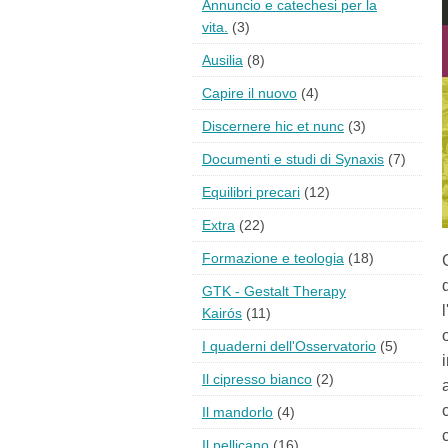
Annuncio e catechesi per la
vita.
(3)
Ausilia
(8)
Capire il nuovo
(4)
Discernere hic et nunc
(3)
Documenti e studi di Synaxis
(7)
Equilibri precari
(12)
Extra
(22)
Formazione e teologia
(18)
GTK - Gestalt Therapy
Kairós
(11)
I quaderni dell'Osservatorio
(5)
Il cipresso bianco
(2)
Il mandorlo
(4)
Il pellicano
(16)