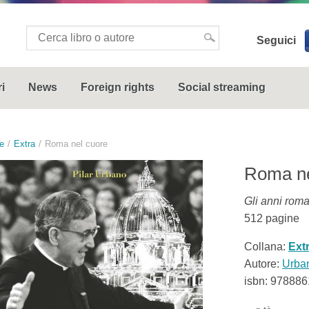
Seguici
i
News
Foreign rights
Social streaming
e
Extra
Roma nel cuore
Roma ne
Gli anni rom
512
pagine
Collana:
Ext
Autore:
Urban
isbn:
978886