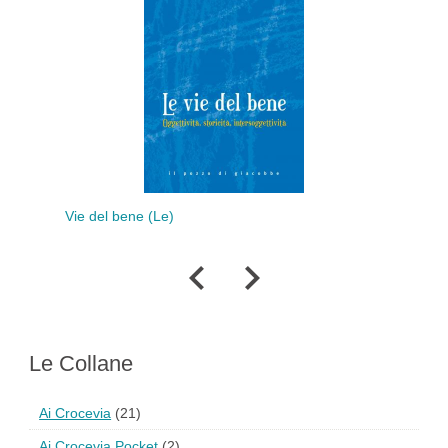
e del bene (Le)
Moralità personale
storia
Le Collane
Ai Crocevia
(21)
Ai Crocevia Pocket
(2)