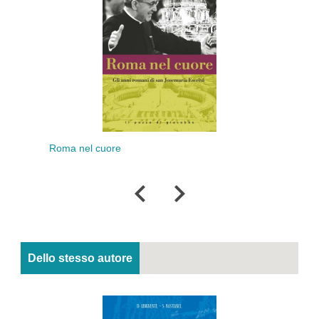
Continuate a parlarci
 nel cuore
Lui
Dello stesso autore