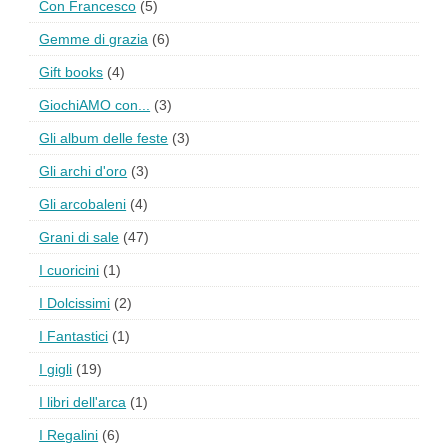
Con Francesco
(5)
Gemme di grazia
(6)
Gift books
(4)
GiochiAMO con...
(3)
Gli album delle feste
(3)
Gli archi d'oro
(3)
Gli arcobaleni
(4)
Grani di sale
(47)
I cuoricini
(1)
I Dolcissimi
(2)
I Fantastici
(1)
I gigli
(19)
I libri dell'arca
(1)
I Regalini
(6)