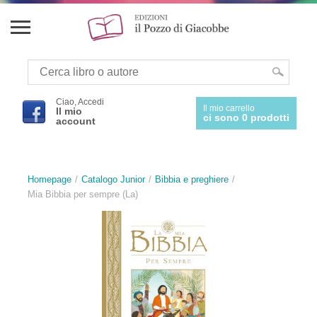
Ciao, Accedi
Il mio carrello
Il mio
ci sono 0 prodotti
account
Homepage
Catalogo Junior
Bibbia e preghiere
Mia Bibbia per sempre (La)