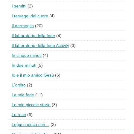
I semini
(2)
I tatuaggi del cuore
(4)
Il germoglio
(20)
Il laboratorio della fede
(4)
Il laboratorio della fede Activity
(3)
In cinque minuti
(4)
In due minuti
(5)
Io e il mio amico Gesù
(6)
L'ordito
(2)
La mia fede
(11)
Le mie piccole storie
(3)
Le rose
(6)
Leggi e gioca con…
(2)