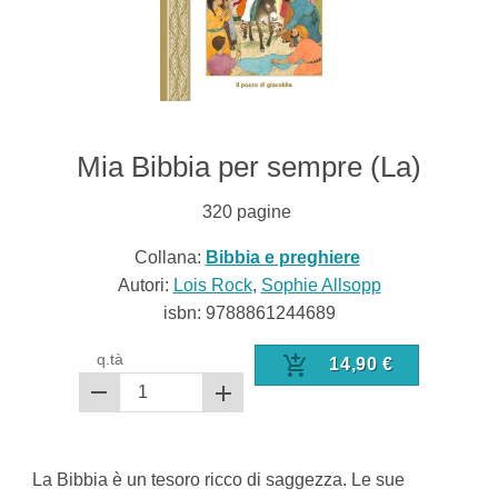
Mia Bibbia per sempre (La)
320
pagine
Collana:
Bibbia e preghiere
Autori:
Lois Rock
,
Sophie Allsopp
isbn:
9788861244689
q.tà
14,90
€
La Bibbia è un tesoro ricco di saggezza. Le sue