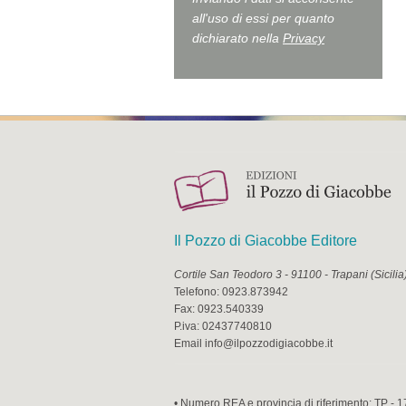
all'uso di essi per quanto
dichiarato nella
Privacy
Il Pozzo di Giacobbe Editore
Cortile San Teodoro 3
-
91100
-
Trapani
(
Sicilia
Telefono:
0923.873942
Fax:
0923.540339
P.iva:
02437740810
Email
info@ilpozzodigiacobbe.it
• Numero REA e provincia di riferimento: TP - 1