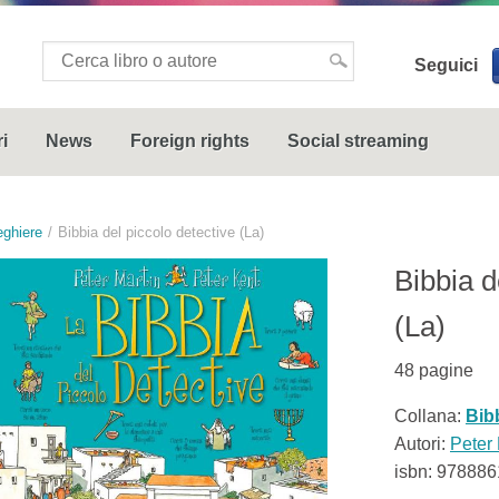
Seguici
i
News
Foreign rights
Social streaming
eghiere
Bibbia del piccolo detective (La)
Bibbia d
(La)
48
pagine
Collana:
Bib
Autori:
Peter 
isbn:
978886