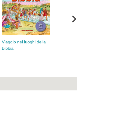
Mie prime storie della
Bibbia (Le)
Viaggio nei luoghi della
Vit
Bibbia