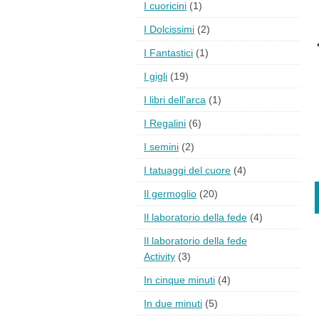
I cuoricini
(1)
I Dolcissimi
(2)
I Fantastici
(1)
I gigli
(19)
I libri dell'arca
(1)
I Regalini
(6)
I semini
(2)
I tatuaggi del cuore
(4)
Il germoglio
(20)
Il laboratorio della fede
(4)
Il laboratorio della fede
Activity
(3)
In cinque minuti
(4)
In due minuti
(5)