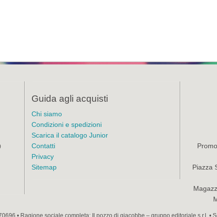
Guida agli acquisti
Chi siamo
Condizioni e spedizioni
Scarica il catalogo Junior
Contatti
Promoz
)
Privacy
Sitemap
Piazza 
Magazzi
M
70696 • Ragione sociale completa: Il pozzo di giacobbe – gruppo editoriale s.r.l. •