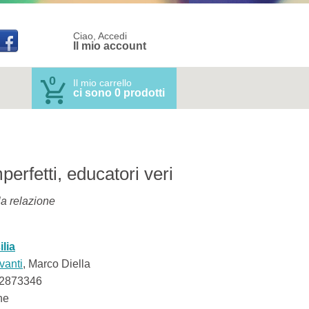
Ciao, Accedi
Il mio account
0
Il mio carrello
ci sono 0 prodotti
mperfetti, educatori veri
la relazione
lia
vanti
, Marco Diella
2873346
ne