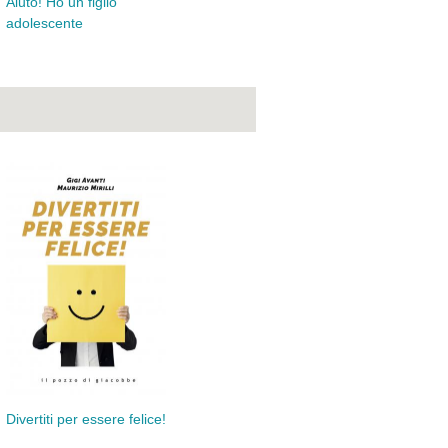
Aiuto! Ho un figlio
Rip
adolescente
Divertiti per essere felice!