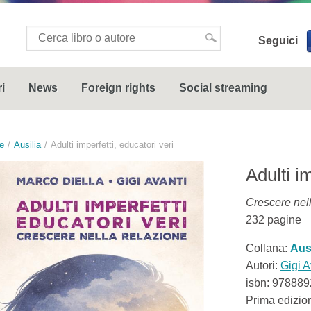
Seguici
i
News
Foreign rights
Social streaming
e
Ausilia
Adulti imperfetti, educatori veri
Adulti i
Crescere nel
232
pagine
Collana:
Ausi
Autori:
Gigi A
isbn:
978889
Prima edizio