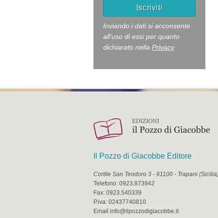
Inviando i dati si acconsente
all'uso di essi per quanto
dichiarato nella
Privacy
Il Pozzo di Giacobbe Editore
Cortile San Teodoro 3
-
91100
-
Trapani
(
Sicilia
Telefono:
0923.873942
Fax:
0923.540339
P.iva:
02437740810
Email
info@ilpozzodigiacobbe.it