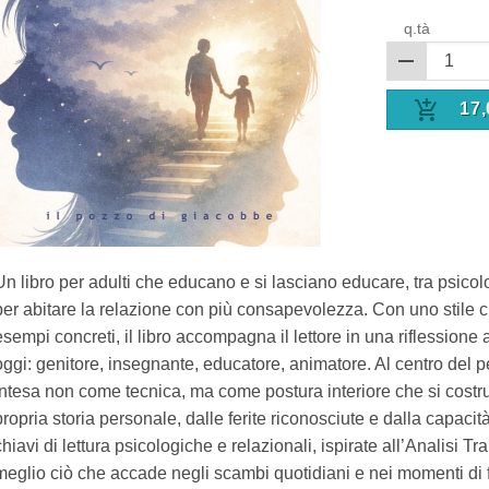
q.tà
17,
Un libro per adulti che educano e si lasciano educare, tra psicolog
per abitare la relazione con più consapevolezza. Con uno stile ch
esempi concreti, il libro accompagna il lettore in una riflessione a
oggi: genitore, insegnante, educatore, animatore. Al centro del p
intesa non come tecnica, ma come postura interiore che si costru
propria storia personale, dalle ferite riconosciute e dalla capacità
chiavi di lettura psicologiche e relazionali, ispirate all’Analisi
meglio ciò che accade negli scambi quotidiani e nei momenti di 