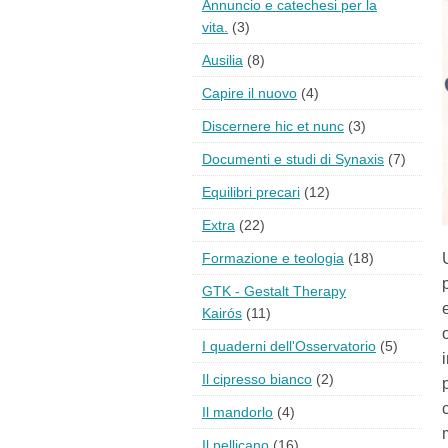
Annuncio e catechesi per la
vita.
(3)
Ausilia
(8)
Capire il nuovo
(4)
Discernere hic et nunc
(3)
Documenti e studi di Synaxis
(7)
Equilibri precari
(12)
Extra
(22)
Formazione e teologia
(18)
GTK - Gestalt Therapy
Kairós
(11)
I quaderni dell'Osservatorio
(5)
Il cipresso bianco
(2)
Il mandorlo
(4)
Il pellicano
(16)