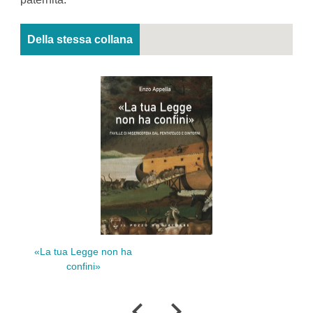
Della stessa collana
 Legge non ha
Omnia nobis est Chri
confini»