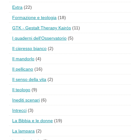
Extra
(22)
Formazione e teologia
(18)
GTK - Gestalt Therapy Kairós
(11)
I quaderni dell'Osservatorio
(5)
Il cipresso bianco
(2)
Il mandorlo
(4)
Il pellicano
(16)
Il senso della vita
(2)
Il teologo
(9)
Inediti scenari
(6)
Intrecci
(3)
La Bibbia e le donne
(19)
La lampara
(2)