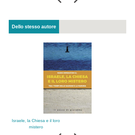
Dello stesso autore
Mistica in orizz
, la Chiesa e il loro
evolutivo
mistero