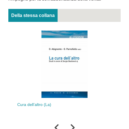
Della stessa collana
Cura dell’altro (La)
Abolizion
del cor