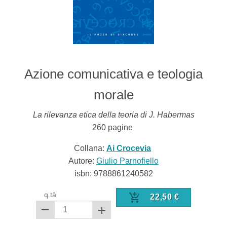
Azione comunicativa e teologia
morale
La rilevanza etica della teoria di J. Habermas
260
pagine
Collana:
Ai Crocevia
Autore:
Giulio Parnofiello
isbn:
9788861240582
q.tà
22,50
€