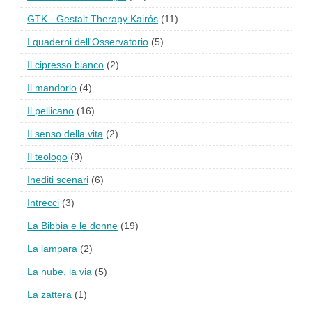
GTK - Gestalt Therapy Kairós
(11)
I quaderni dell'Osservatorio
(5)
Il cipresso bianco
(2)
Il mandorlo
(4)
Il pellicano
(16)
Il senso della vita
(2)
Il teologo
(9)
Inediti scenari
(6)
Intrecci
(3)
La Bibbia e le donne
(19)
La lampara
(2)
La nube, la via
(5)
La zattera
(1)