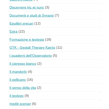
Discernere hic et nunc
(3)
Documenti e studi di Synaxis
(7)
Equilibri precari
(12)
Extra
(22)
Formazione e teologia
(18)
GTK - Gestalt Therapy Kairós
(11)
I quaderni dell'Osservatorio
(5)
Il cipresso bianco
(2)
Il mandorlo
(4)
Il pellicano
(16)
Il senso della vita
(2)
Il teologo
(9)
Inediti scenari
(6)