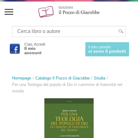
Ciao, Accedi
Il mio carrello
Il mio
ci sono 0 prodotti
account
Homepage
Catalogo Il Pozzo di Giacobbe
Studia
Per una Teologia del popolo di Dio in cammino di fraternità nel
mondo