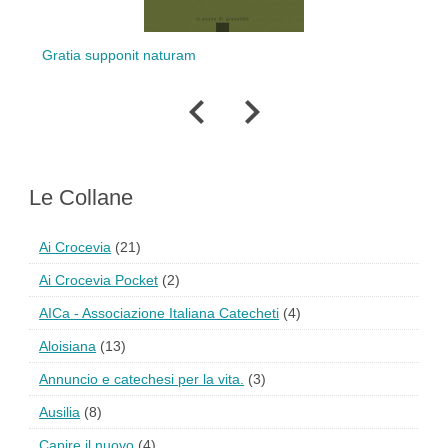
tia supponit naturam
Partoriente
Le Collane
Ai Crocevia
(21)
Ai Crocevia Pocket
(2)
AICa - Associazione Italiana Catecheti
(4)
Aloisiana
(13)
Annuncio e catechesi per la vita.
(3)
Ausilia
(8)
Capire il nuovo
(4)