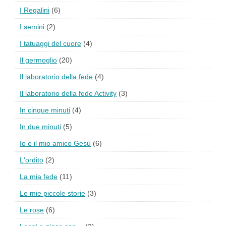
I Regalini
(6)
I semini
(2)
I tatuaggi del cuore
(4)
Il germoglio
(20)
Il laboratorio della fede
(4)
Il laboratorio della fede Activity
(3)
In cinque minuti
(4)
In due minuti
(5)
Io e il mio amico Gesù
(6)
L'ordito
(2)
La mia fede
(11)
Le mie piccole storie
(3)
Le rose
(6)