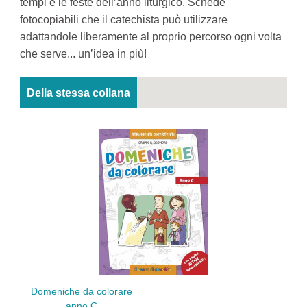
tempi e le feste dell’anno liturgico. Schede
fotocopiabili che il catechista può utilizzare
adattandole liberamente al proprio percorso ogni volta
che serve... un’idea in più!
Della stessa collana
Bibb
Domeniche da colorare
anno C