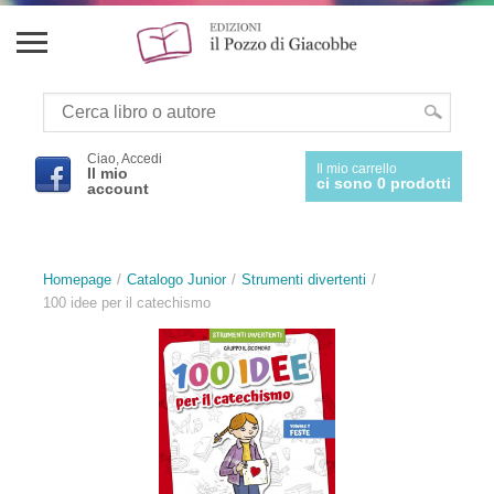
Ciao, Accedi
Il mio carrello
Il mio
ci sono 0 prodotti
account
Homepage
Catalogo Junior
Strumenti divertenti
100 idee per il catechismo