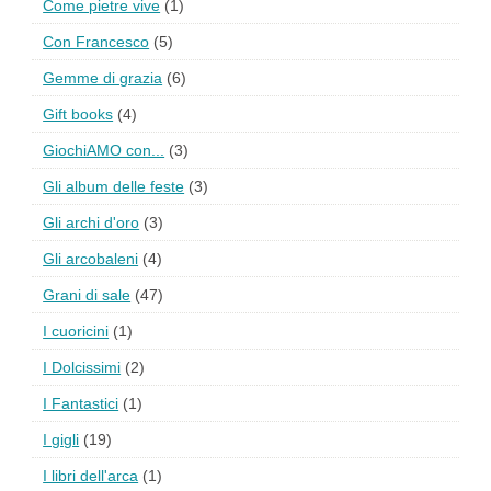
Come pietre vive
(1)
Con Francesco
(5)
Gemme di grazia
(6)
Gift books
(4)
GiochiAMO con...
(3)
Gli album delle feste
(3)
Gli archi d'oro
(3)
Gli arcobaleni
(4)
Grani di sale
(47)
I cuoricini
(1)
I Dolcissimi
(2)
I Fantastici
(1)
I gigli
(19)
I libri dell'arca
(1)