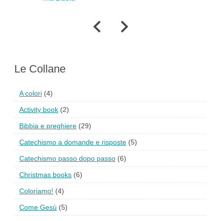
Cate
e
Le Collane
A colori
(4)
Activity book
(2)
Bibbia e preghiere
(29)
Catechismo a domande e risposte
(5)
Catechismo passo dopo passo
(6)
Christmas books
(6)
Coloriamo!
(4)
Come Gesù
(5)