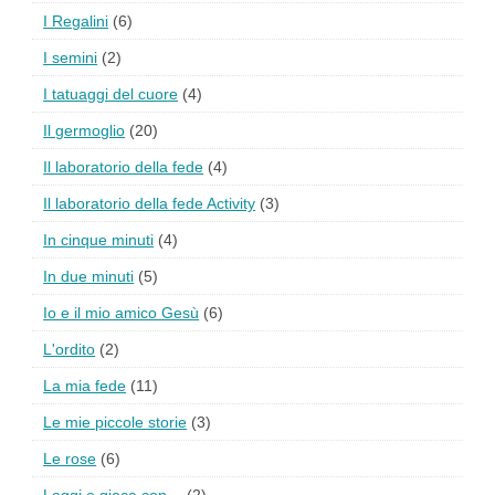
I Regalini
(6)
I semini
(2)
I tatuaggi del cuore
(4)
Il germoglio
(20)
Il laboratorio della fede
(4)
Il laboratorio della fede Activity
(3)
In cinque minuti
(4)
In due minuti
(5)
Io e il mio amico Gesù
(6)
L'ordito
(2)
La mia fede
(11)
Le mie piccole storie
(3)
Le rose
(6)
Leggi e gioca con…
(2)