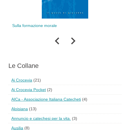
ulla formazione morale
Moralità pers
stor
Le Collane
Ai Crocevia
(21)
Ai Crocevia Pocket
(2)
AICa - Associazione Italiana Catecheti
(4)
Aloisiana
(13)
Annuncio e catechesi per la vita.
(3)
Ausilia
(8)