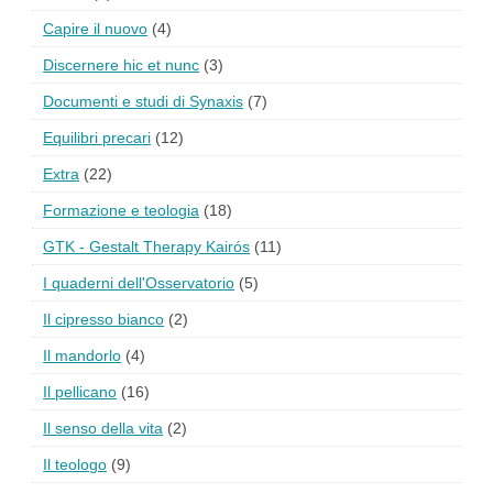
Capire il nuovo
(4)
Discernere hic et nunc
(3)
Documenti e studi di Synaxis
(7)
Equilibri precari
(12)
Extra
(22)
Formazione e teologia
(18)
GTK - Gestalt Therapy Kairós
(11)
I quaderni dell'Osservatorio
(5)
Il cipresso bianco
(2)
Il mandorlo
(4)
Il pellicano
(16)
Il senso della vita
(2)
Il teologo
(9)