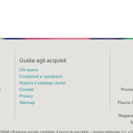
Guida agli acquisti
Chi siamo
Condizioni e spedizioni
Scarica il catalogo Junior
Contatti
Promoz
)
Privacy
Sitemap
Piazza 
Magazzi
M
70696 • Ragione sociale completa: Il pozzo di giacobbe – gruppo editoriale s.r.l. •