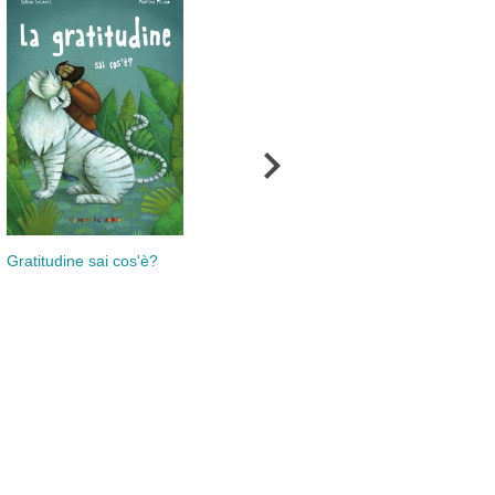
Ros
Gratitudine sai cos'è?
Simboli cristiani spiegati
bam
ai bambini