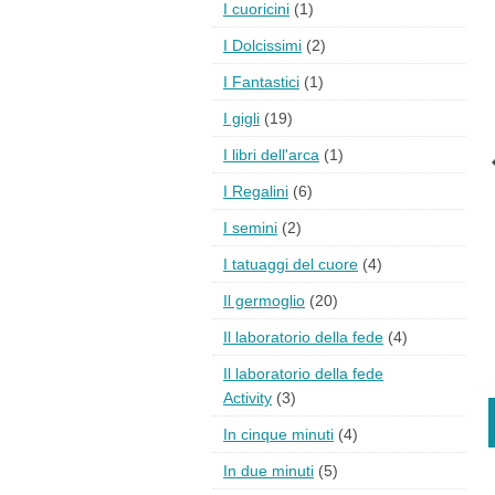
I cuoricini
(1)
I Dolcissimi
(2)
I Fantastici
(1)
I gigli
(19)
I libri dell'arca
(1)
I Regalini
(6)
I semini
(2)
I tatuaggi del cuore
(4)
Il germoglio
(20)
Il laboratorio della fede
(4)
Il laboratorio della fede
Activity
(3)
In cinque minuti
(4)
In due minuti
(5)