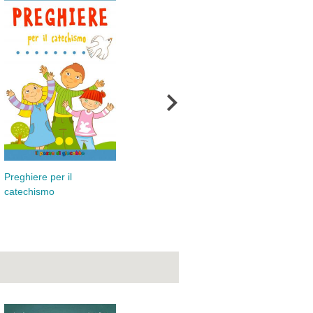
Preghiere per il
Mie preghiere
Int
catechismo
per