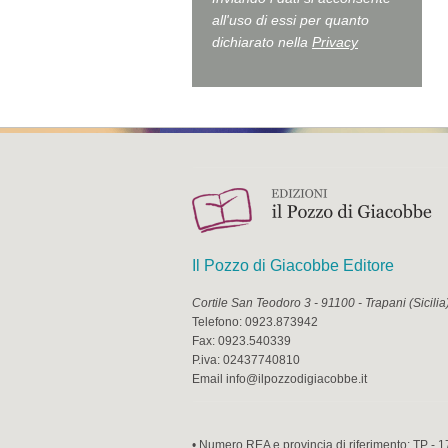
all'uso di essi per quanto
dichiarato nella
Privacy
Il Pozzo di Giacobbe Editore
Cortile San Teodoro 3
-
91100
-
Trapani
(
Sicilia
Telefono:
0923.873942
Fax:
0923.540339
P.iva:
02437740810
Email
info@ilpozzodigiacobbe.it
• Numero REA e provincia di riferimento: TP - 1