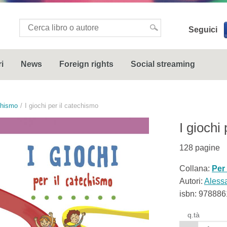
Seguici
i
News
Foreign rights
Social streaming
chismo
I giochi per il catechismo
I giochi
128
pagine
Collana:
Per
Autori:
Aless
isbn:
978886
q.tà