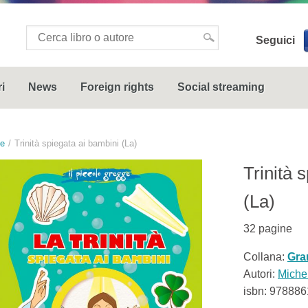
Seguici
i
News
Foreign rights
Social streaming
le
Trinità spiegata ai bambini (La)
Trinità 
(La)
32
pagine
Collana:
Gran
Autori:
Miche
isbn:
978886