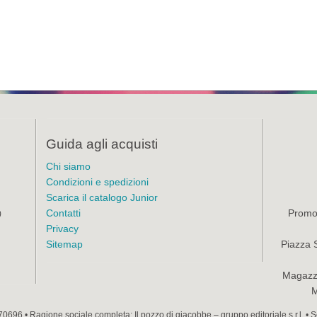
Guida agli acquisti
Chi siamo
Condizioni e spedizioni
Scarica il catalogo Junior
Contatti
Promoz
)
Privacy
Sitemap
Piazza 
Magazzi
M
70696 • Ragione sociale completa: Il pozzo di giacobbe – gruppo editoriale s.r.l. •