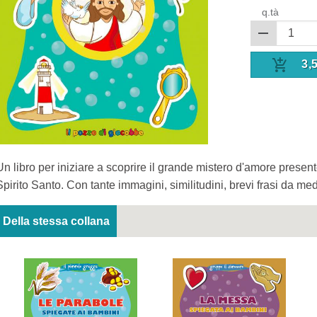
q.tà
3,
Un libro per iniziare a scoprire il grande mistero d'amore presente
Spirito Santo. Con tante immagini, similitudini, brevi frasi da med
Della stessa collana