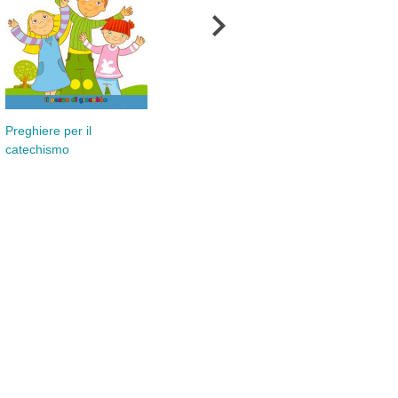
Comunione spiegata ai
bambini (La)
Preghiere per il
Int
catechismo
per