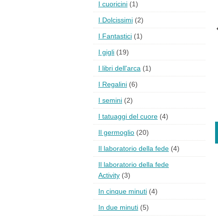
I cuoricini
(1)
I Dolcissimi
(2)
I Fantastici
(1)
I gigli
(19)
I libri dell'arca
(1)
I Regalini
(6)
I semini
(2)
I tatuaggi del cuore
(4)
Il germoglio
(20)
Il laboratorio della fede
(4)
Il laboratorio della fede
Activity
(3)
In cinque minuti
(4)
In due minuti
(5)