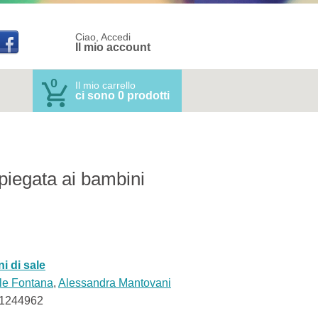
Ciao, Accedi
Il mio account
0
Il mio carrello
ci sono 0 prodotti
spiegata ai bambini
i di sale
le Fontana
,
Alessandra Mantovani
1244962