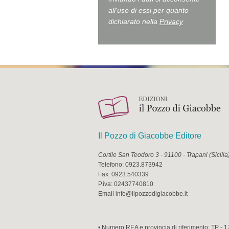
all'uso di essi per quanto
dichiarato nella
Privacy
Il Pozzo di Giacobbe Editore
Cortile San Teodoro 3
-
91100
-
Trapani
(
Sicilia
Telefono:
0923.873942
Fax:
0923.540339
P.iva:
02437740810
Email
info@ilpozzodigiacobbe.it
• Numero REA e provincia di riferimento: TP - 1