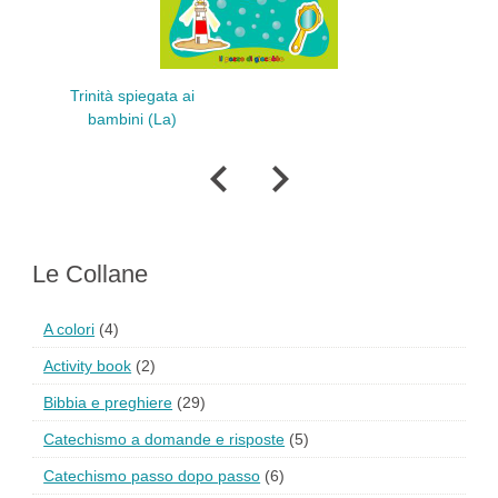
Trinità spiegata ai
Comunione
bambini (La)
bambi
Le Collane
A colori
(4)
Activity book
(2)
Bibbia e preghiere
(29)
Catechismo a domande e risposte
(5)
Catechismo passo dopo passo
(6)