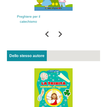
Preghiere per il
Mia Bi
catechismo
Dello stesso autore