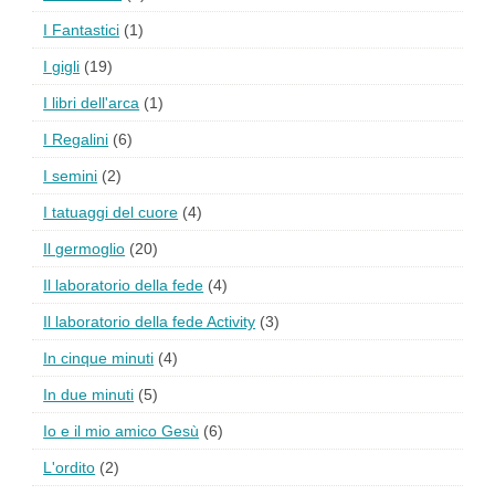
I Fantastici
(1)
I gigli
(19)
I libri dell'arca
(1)
I Regalini
(6)
I semini
(2)
I tatuaggi del cuore
(4)
Il germoglio
(20)
Il laboratorio della fede
(4)
Il laboratorio della fede Activity
(3)
In cinque minuti
(4)
In due minuti
(5)
Io e il mio amico Gesù
(6)
L'ordito
(2)