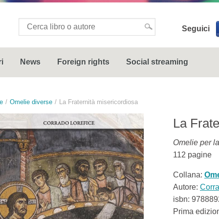
Seguici
i
News
Foreign rights
Social streaming
e
Omelie diverse
La Fraternità misericordiosa
La Frate
Omelie per l
112
pagine
Collana:
Ome
Autore:
Corra
isbn:
978889
Prima edizio