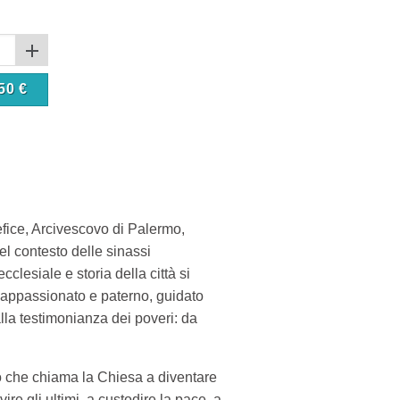
50
€
fice, Arcivescovo di Palermo,
el contesto delle sinassi
cclesiale e storia della città si
e appassionato e paterno, guidato
alla testimonianza dei poveri: da
o che chiama la Chiesa a diventare
ire gli ultimi, a custodire la pace, a