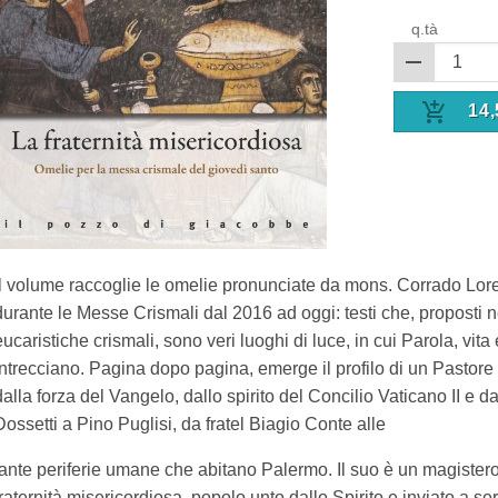
q.tà
14,
Il volume raccoglie le omelie pronunciate da mons. Corrado Lore
durante le Messe Crismali dal 2016 ad oggi: testi che, proposti n
eucaristiche crismali, sono veri luoghi di luce, in cui Parola, vita e
intrecciano. Pagina dopo pagina, emerge il profilo di un Pastor
dalla forza del Vangelo, dallo spirito del Concilio Vaticano II e d
Dossetti a Pino Puglisi, da fratel Biagio Conte alle
tante periferie umane che abitano Palermo. Il suo è un magister
fraternità misericordiosa, popolo unto dallo Spirito e inviato a serv