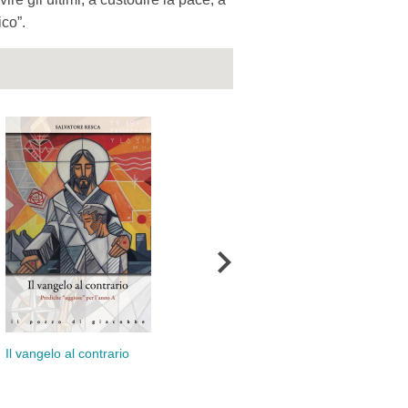
co”.
Rit
Il vangelo al contrario
Il vangelo al contrario
anno B