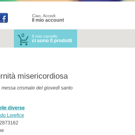
Ciao, Accedi
Il mio account
0
Il mio carrello
ci sono 0 prodotti
rnità misericordiosa
a messa crismale del giovedì santo
lie diverse
do Lorefice
2873162
ne