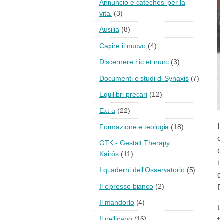
Annuncio e catechesi per la
vita.
(3)
Ausilia
(8)
Capire il nuovo
(4)
Discernere hic et nunc
(3)
Documenti e studi di Synaxis
(7)
Equilibri precari
(12)
Extra
(22)
Formazione e teologia
(18)
GTK - Gestalt Therapy
Kairós
(11)
I quaderni dell'Osservatorio
(5)
Il cipresso bianco
(2)
Il mandorlo
(4)
Il pellicano
(16)