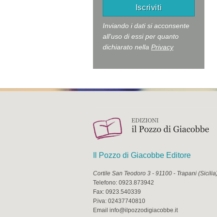
Inviando i dati si acconsente
all'uso di essi per quanto
dichiarato nella
Privacy
Il Pozzo di Giacobbe Editore
Cortile San Teodoro 3
-
91100
-
Trapani
(
Sicilia
Telefono:
0923.873942
Fax:
0923.540339
P.iva:
02437740810
Email
info@ilpozzodigiacobbe.it