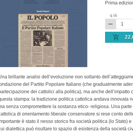
Prima edizio
q.tà
22,
Una brillante analisi dell’evoluzione non soltanto dell’atteggiamen
fondazione del Partito Popolare Italiano (che gradualmente aderi
partecipazione dei cattolici alla politica), ma anche dell’impatto 
questa stampa: la tradizione politica cattolica andava innovata ne
ma senza compromettere la sostanza etico- religiosa. Una parte 
cattolica di orientamento liberale conservatore si rese conto delle
Importante è stato il nesso storico fra società politica (lo Stato) e
cui dialettica può risultare lo spazio di esistenza della società civ