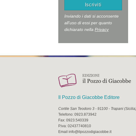
Inviando i dati si acconsente
all'uso di essi per quanto
dichiarato nella
Privacy
Il Pozzo di Giacobbe Editore
Cortile San Teodoro 3
-
91100
-
Trapani
(
Sicilia
Telefono:
0923.873942
Fax:
0923.540339
P.iva:
02437740810
Email
info@ilpozzodigiacobbe.it