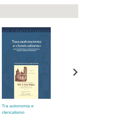
Tra autonomia e
Per amore del suo
Mes
clericalismo
popolo