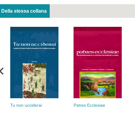
Della stessa collana
Tu non ucciderai
Patres Ecclesiae