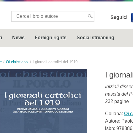
Seguici
i
News
Foreign rights
Social streaming
e
Oi christianoi
I giornali cattolici del 1919
I giornal
Iniziali diss
nascita del P
232
pagine
Collana:
Oi c
Autore: Paolo
isbn:
978886