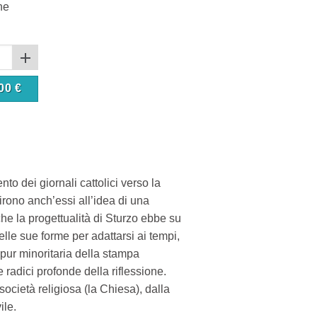
ne
00
€
to dei giornali cattolici verso la
rono anch’essi all’idea di una
che la progettualità di Sturzo ebbe su
lle sue forme per adattarsi ai tempi,
pur minoritaria della stampa
 radici profonde della riflessione.
 società religiosa (la Chiesa), dalla
ile.