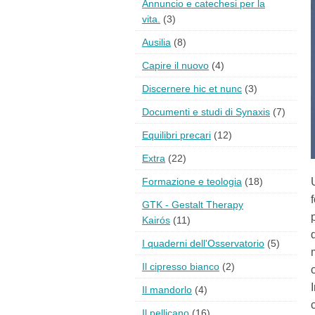
Annuncio e catechesi per la
vita.
(3)
Ausilia
(8)
Capire il nuovo
(4)
Discernere hic et nunc
(3)
Documenti e studi di Synaxis
(7)
Equilibri precari
(12)
Extra
(22)
Formazione e teologia
(18)
GTK - Gestalt Therapy
Kairós
(11)
I quaderni dell'Osservatorio
(5)
Il cipresso bianco
(2)
Il mandorlo
(4)
Il pellicano
(16)