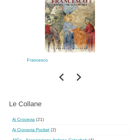
Francesco
Rif
Le Collane
Ai Crocevia
(21)
Ai Crocevia Pocket
(2)
AICa - Associazione Italiana Catecheti
(4)