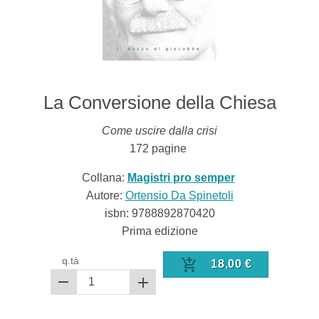
La Conversione della Chiesa
Come uscire dalla crisi
172
pagine
Collana:
Magistri pro semper
Autore:
Ortensio Da Spinetoli
isbn:
9788892870420
Prima edizione
q.tà
18,00
€