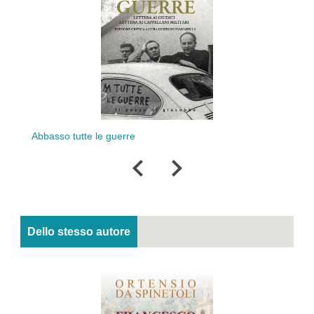
La g
Abbasso tutte le guerre
Dello stesso autore