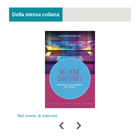
Della stessa collana
Parole al capoline
me di internet