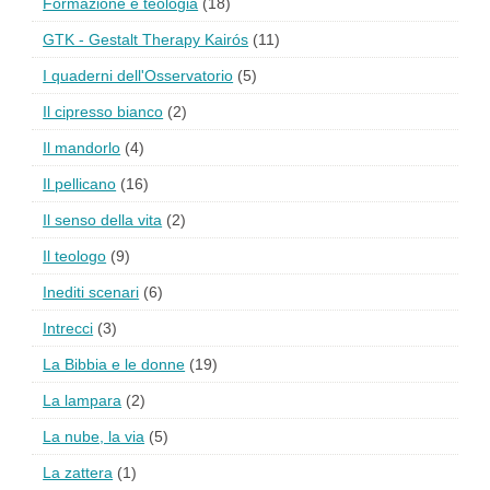
Formazione e teologia
(18)
GTK - Gestalt Therapy Kairós
(11)
I quaderni dell'Osservatorio
(5)
Il cipresso bianco
(2)
Il mandorlo
(4)
Il pellicano
(16)
Il senso della vita
(2)
Il teologo
(9)
Inediti scenari
(6)
Intrecci
(3)
La Bibbia e le donne
(19)
La lampara
(2)
La nube, la via
(5)
La zattera
(1)