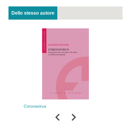
Dello stesso autore
Coronavirus
Le 99 fuori