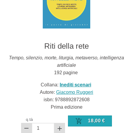
Riti della rete
Tempo, silenzio, morte, liturgia, metaverso, intelligenza
artificiale
192
pagine
Collana:
Inediti scenari
Autore:
Giacomo Ruggeri
isbn:
9788892872608
Prima edizione
q.tà
18,00
€