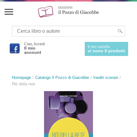
Ciao, Accedi
Il mio carrello
Il mio
ci sono 0 prodotti
account
Homepage
Catalogo Il Pozzo di Giacobbe
Inediti scenari
Riti della rete