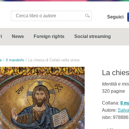
Seguici
i
News
Foreign rights
Social streaming
e
Il mandorlo
La chiesa di Cefalù nella storia
La chies
Identità e mi
320
pagine
Collana:
Il 
Autore:
Salva
isbn:
978886