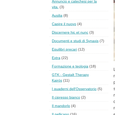
Annuncio e catechesi per la
vita.
(3)
Ausilia
(8)
Capire il nuovo
(4)
Discernere hic et nunc
(3)
Documenti e studi di Synaxis
(7)
Equilibri precari
(12)
Extra
(22)
Formazione e teologia
(18)
GTK - Gestalt Therapy
Kairós
(11)
I quaderni dell'Osservatorio
(5)
Il cipresso bianco
(2)
Il mandorlo
(4)
Il pellicano
(16)