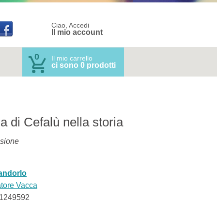
Ciao, Accedi
Il mio account
0
Il mio carrello
ci sono 0 prodotti
a di Cefalù nella storia
ssione
mandorlo
tore Vacca
1249592