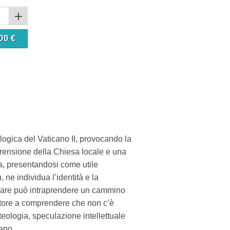
00
€
ologica del Vaticano II, provocando la
prensione della Chiesa locale e una
ca, presentandosi come utile
 ne individua l’identità e la
colare può intraprendere un cammino
ettore a comprendere che non c’è
e teologia, speculazione intellettuale
ano.