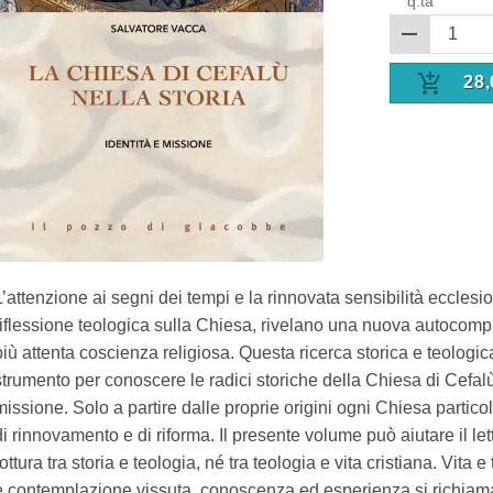
q.tà
28,
L’attenzione ai segni dei tempi e la rinnovata sensibilità ecclesi
riflessione teologica sulla Chiesa, rivelano una nuova autocom
più attenta coscienza religiosa. Questa ricerca storica e teologi
strumento per conoscere le radici storiche della Chiesa di Cefalù,
missione. Solo a partire dalle proprie origini ogni Chiesa parti
di rinnovamento e di riforma. Il presente volume può aiutare il l
rottura tra storia e teologia, né tra teologia e vita cristiana. Vita 
e contemplazione vissuta, conoscenza ed esperienza si richiam