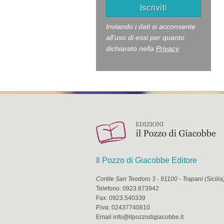
Inviando i dati si acconsente
all'uso di essi per quanto
dichiarato nella
Privacy
Il Pozzo di Giacobbe Editore
Cortile San Teodoro 3
-
91100
-
Trapani
(
Sicilia
Telefono:
0923.873942
Fax:
0923.540339
P.iva:
02437740810
Email
info@ilpozzodigiacobbe.it