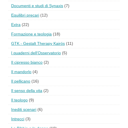
Documenti e studi di Synaxis
(7)
Equilibri precari
(12)
Extra
(22)
Formazione e teologia
(18)
GTK - Gestalt Therapy Kairós
(11)
I quaderni dell'Osservatorio
(5)
Il cipresso bianco
(2)
Il mandorlo
(4)
Il pellicano
(16)
Il senso della vita
(2)
Il teologo
(9)
Inediti scenari
(6)
Intrecci
(3)