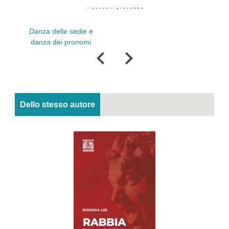
Ritmi 
Danza delle sedie e
danza dei pronomi
Dello stesso autore