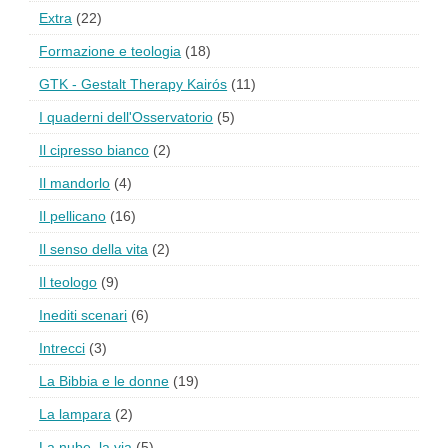
Extra
(22)
Formazione e teologia
(18)
GTK - Gestalt Therapy Kairós
(11)
I quaderni dell'Osservatorio
(5)
Il cipresso bianco
(2)
Il mandorlo
(4)
Il pellicano
(16)
Il senso della vita
(2)
Il teologo
(9)
Inediti scenari
(6)
Intrecci
(3)
La Bibbia e le donne
(19)
La lampara
(2)
La nube, la via
(5)