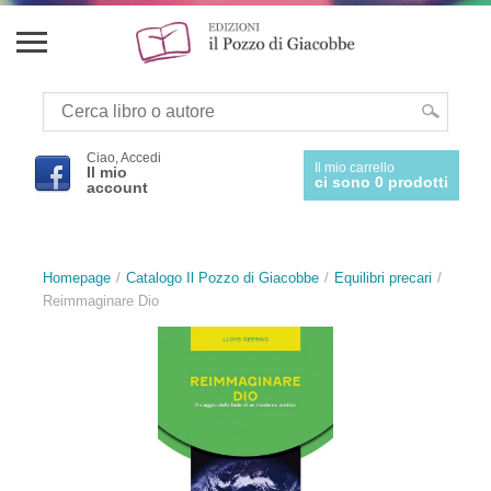
Ciao, Accedi
Il mio carrello
Il mio
ci sono 0 prodotti
account
Homepage
Catalogo Il Pozzo di Giacobbe
Equilibri precari
Reimmaginare Dio