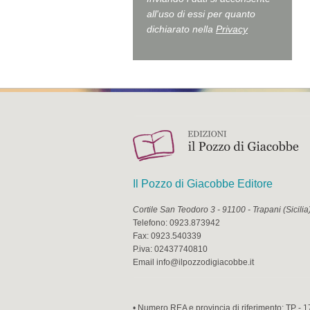
all'uso di essi per quanto
dichiarato nella
Privacy
Il Pozzo di Giacobbe Editore
Cortile San Teodoro 3
-
91100
-
Trapani
(
Sicilia
Telefono:
0923.873942
Fax:
0923.540339
P.iva:
02437740810
Email
info@ilpozzodigiacobbe.it
• Numero REA e provincia di riferimento: TP - 1