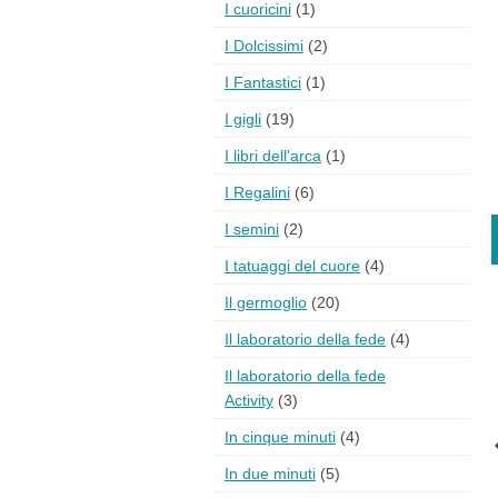
I cuoricini
(1)
I Dolcissimi
(2)
I Fantastici
(1)
I gigli
(19)
I libri dell'arca
(1)
I Regalini
(6)
I semini
(2)
I tatuaggi del cuore
(4)
Il germoglio
(20)
Il laboratorio della fede
(4)
Il laboratorio della fede
Activity
(3)
In cinque minuti
(4)
In due minuti
(5)