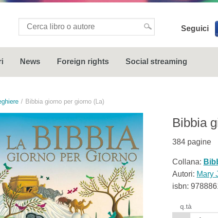
Seguici
i
News
Foreign rights
Social streaming
eghiere
Bibbia giorno per giorno (La)
Bibbia g
384
pagine
Collana:
Bib
Autori:
Mary 
isbn:
978886
q.tà