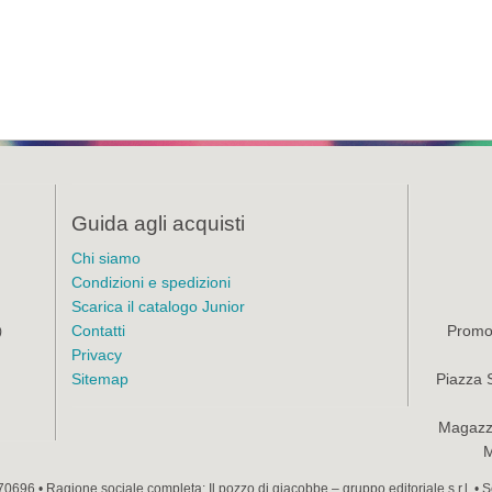
Guida agli acquisti
Chi siamo
Condizioni e spedizioni
Scarica il catalogo Junior
Contatti
Promoz
)
Privacy
Sitemap
Piazza 
Magazzi
M
70696 • Ragione sociale completa: Il pozzo di giacobbe – gruppo editoriale s.r.l. •