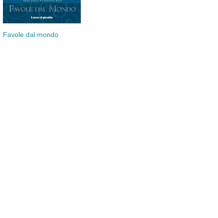
Que
Racconti di Natale
Favole dal mondo