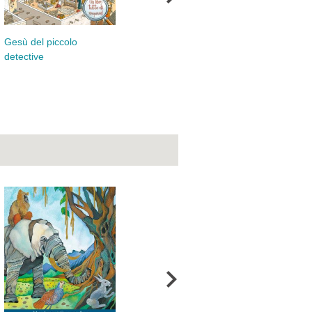
Mie
Bib
Gesù del piccolo
Preghiere giorno per
detective
giorno