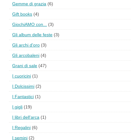
Gemme di grazia
(6)
Gift books
(4)
GiochiAMO con...
(3)
Gli album delle feste
(3)
Gli archi d'oro
(3)
Gli arcobaleni
(4)
Grani di sale
(47)
I cuoricini
(1)
I Dolcissimi
(2)
I Fantastici
(1)
I gigli
(19)
I libri dell'arca
(1)
I Regalini
(6)
I semini
(2)