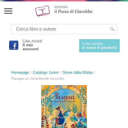
Ciao, Accedi
Il mio carrello
Il mio
ci sono 0 prodotti
account
Homepage
Catalogo Junior
Storie dalla Bibbia
Pasqua un incantevole racconto