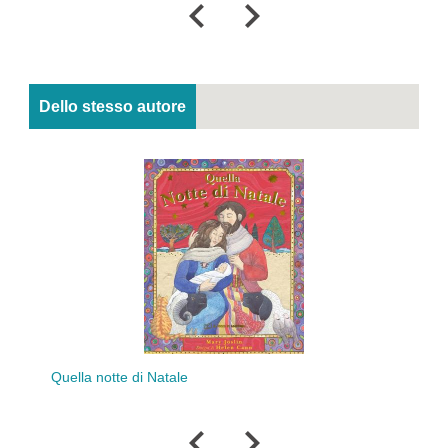
Dello stesso autore
Nata
Quella notte di Natale