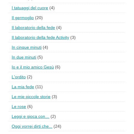
I tatuaggi del cuore
(4)
Il germoglio
(20)
Il laboratorio della fede
(4)
Il laboratorio della fede Activity
(3)
In cinque minuti
(4)
In due minuti
(5)
Io e il mio amico Gesù
(6)
L'ordito
(2)
La mia fede
(11)
Le mie piccole storie
(3)
Le rose
(6)
Leggi e gioca con…
(2)
Oggi vorrei dirti che...
(24)