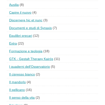
Ausilia
(8)
Capire il nuovo
(4)
Discernere hic et nunc
(3)
Documenti e studi di Synaxis
(7)
Equilibri precari
(12)
Extra
(22)
Formazione e teologia
(18)
GTK - Gestalt Therapy Kairós
(11)
I quaderni dell'Osservatorio
(5)
Il cipresso bianco
(2)
Il mandorlo
(4)
Il pellicano
(16)
Il senso della vita
(2)