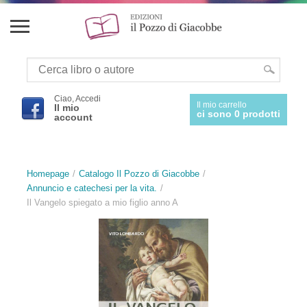
Ciao, Accedi
Il mio carrello
Il mio
ci sono 0 prodotti
account
Homepage
Catalogo Il Pozzo di Giacobbe
Annuncio e catechesi per la vita.
Il Vangelo spiegato a mio figlio anno A