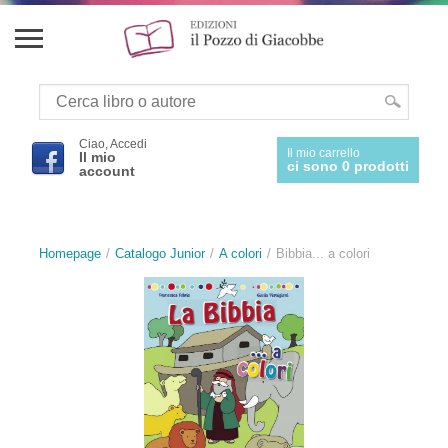
Ciao, Accedi
Il mio carrello
Il mio
ci sono 0 prodotti
account
Homepage
Catalogo Junior
A colori
Bibbia... a colori