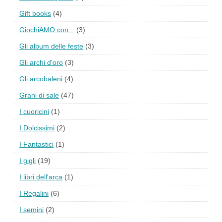
Gift books
(4)
GiochiAMO con...
(3)
Gli album delle feste
(3)
Gli archi d'oro
(3)
Gli arcobaleni
(4)
Grani di sale
(47)
I cuoricini
(1)
I Dolcissimi
(2)
I Fantastici
(1)
I gigli
(19)
I libri dell'arca
(1)
I Regalini
(6)
I semini
(2)