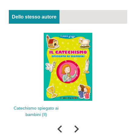
Dello stesso autore
Catechismo spiegato ai
Mie
bambini (Il)
an