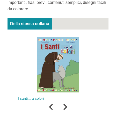
importanti, frasi brevi, contenuti semplici, disegni facili
da colorare.
Della stessa collana
I santi... a colori
G