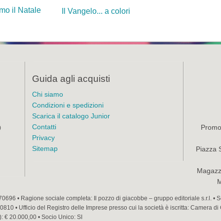
mo il Natale
Il Vangelo... a colori
Guida agli acquisti
Chi siamo
Condizioni e spedizioni
Scarica il catalogo Junior
Contatti
Promoz
)
Privacy
Sitemap
Piazza 
Magazzi
M
70696 • Ragione sociale completa: Il pozzo di giacobbe – gruppo editoriale s.r.l. •
810 • Ufficio del Registro delle Imprese presso cui la società è iscritta: Camera di
): € 20.000,00 • Socio Unico: SI