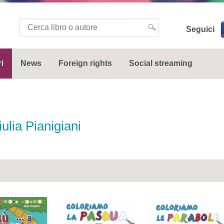
Seguici
i
News
Foreign rights
Social streaming
ulia Pianigiani