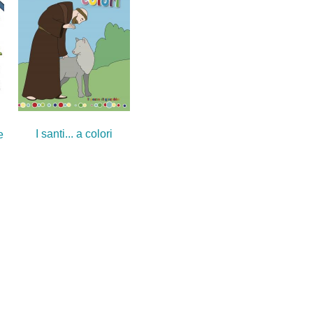
I santi... a colori
e