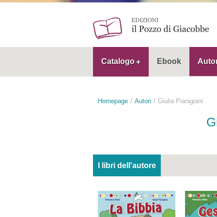
Catalogo
Ebook
Autor
Homepage
Autori
Giulia Pianigiani
Gi
I libri dell'autore