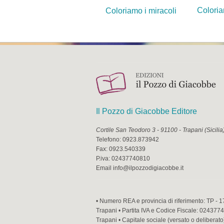
Coloria
Coloriamo i miracoli
Il Pozzo di Giacobbe Editore
Cortile San Teodoro 3
-
91100
-
Trapani
(
Sicilia
Telefono:
0923.873942
Fax:
0923.540339
P.iva:
02437740810
Email
info@ilpozzodigiacobbe.it
• Numero REA e provincia di riferimento: TP - 1
Trapani • Partita IVA e Codice Fiscale: 02437740
Trapani • Capitale sociale (versato o deliberato