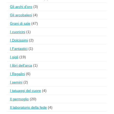
Gli archi d'oro
(3)
Gli arcobaleni
(4)
Grani di sale
(47)
I cuoricini
(1)
I Dolcissimi
(2)
I Fantastici
(1)
I gigli
(19)
I libri dell'arca
(1)
I Regalini
(6)
I semini
(2)
I tatuaggi del cuore
(4)
Il germoglio
(20)
Il laboratorio della fede
(4)