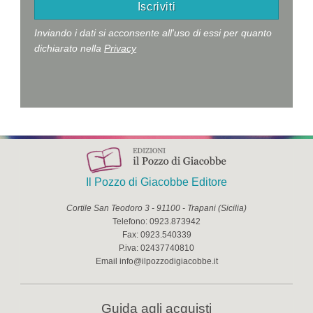
Inviando i dati si acconsente all'uso di essi per quanto
dichiarato nella
Privacy
Il Pozzo di Giacobbe Editore
Cortile San Teodoro 3
-
91100
-
Trapani
(
Sicilia
)
Telefono:
0923.873942
Fax:
0923.540339
P.iva:
02437740810
Email
info@ilpozzodigiacobbe.it
Guida agli acquisti