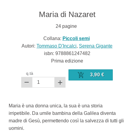
Maria di Nazaret
24
pagine
Collana:
Piccoli semi
Autori:
Tommaso D'Incalci
,
Serena Gigante
isbn:
9788861247482
Prima edizione
q.tà
3,90
€
Maria è una donna unica, la sua è una storia
irripetibile. Da umile bambina della Galilea diventa
madre di Gesù, permettendo così la salvezza di tutti gli
uomini.