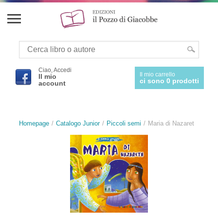
Ciao, Accedi
Il mio carrello
Il mio
ci sono 0 prodotti
account
Homepage
Catalogo Junior
Piccoli semi
Maria di Nazaret