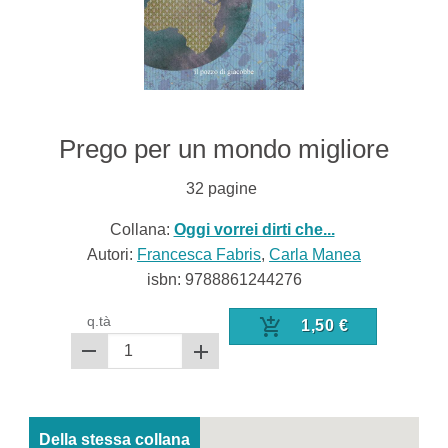
Prego per un mondo migliore
32
pagine
Collana:
Oggi vorrei dirti che...
Autori:
Francesca Fabris
,
Carla Manea
isbn:
9788861244276
q.tà
1,50
€
Della stessa collana