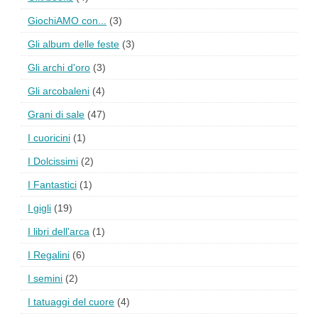
GiochiAMO con...
(3)
Gli album delle feste
(3)
Gli archi d'oro
(3)
Gli arcobaleni
(4)
Grani di sale
(47)
I cuoricini
(1)
I Dolcissimi
(2)
I Fantastici
(1)
I gigli
(19)
I libri dell'arca
(1)
I Regalini
(6)
I semini
(2)
I tatuaggi del cuore
(4)