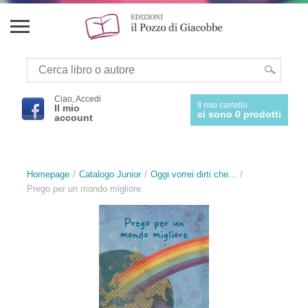
Ciao, Accedi
Il mio carrello
Il mio
ci sono 0 prodotti
account
Homepage
Catalogo Junior
Oggi vorrei dirti che...
Prego per un mondo migliore