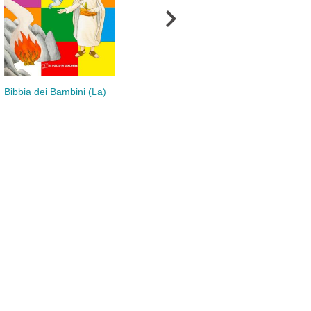
Verso il Natale
Per
Bibbia dei Bambini (La)