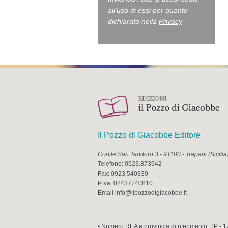
all'uso di essi per quanto
dichiarato nella
Privacy
Il Pozzo di Giacobbe Editore
Cortile San Teodoro 3
-
91100
-
Trapani
(
Sicilia
Telefono:
0923.873942
Fax:
0923.540339
P.iva:
02437740810
Email
info@ilpozzodigiacobbe.it
• Numero REA e provincia di riferimento: TP - 1