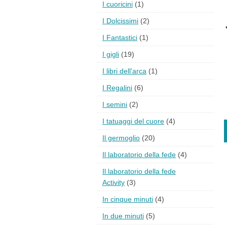
I cuoricini
(1)
I Dolcissimi
(2)
I Fantastici
(1)
I gigli
(19)
I libri dell'arca
(1)
I Regalini
(6)
I semini
(2)
I tatuaggi del cuore
(4)
Il germoglio
(20)
Il laboratorio della fede
(4)
Il laboratorio della fede
Activity
(3)
In cinque minuti
(4)
In due minuti
(5)