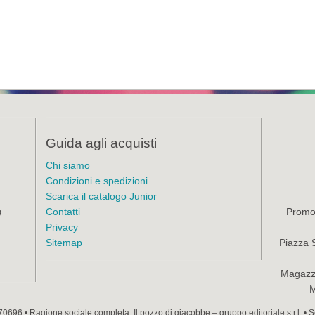
Guida agli acquisti
Chi siamo
Condizioni e spedizioni
Scarica il catalogo Junior
Contatti
Promoz
)
Privacy
Sitemap
Piazza 
Magazzi
M
70696 • Ragione sociale completa: Il pozzo di giacobbe – gruppo editoriale s.r.l. •