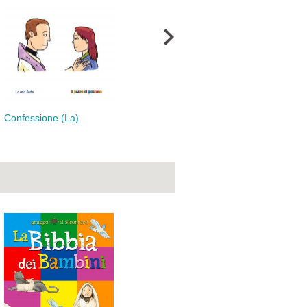
Mie preghiere (Le)
Pad
Confessione (La)