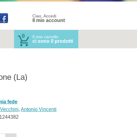
Ciao, Accedi
Il mio account
0
Il mio carrello
ci sono 0 prodotti
ne (La)
mia fede
 Vecchini
,
Antonio Vincenti
1244382