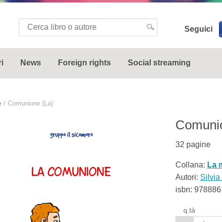
Seguici
i
News
Foreign rights
Social streaming
e
Comunione (La)
Comunio
32
pagine
Collana:
La 
Autori:
Silvia
isbn:
978886
q.tà