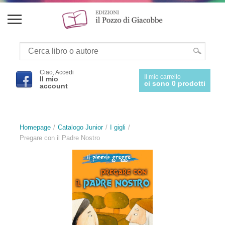
Ciao, Accedi
Il mio carrello
Il mio
ci sono 0 prodotti
account
Homepage
Catalogo Junior
I gigli
Pregare con il Padre Nostro