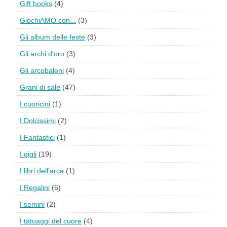
Gift books
(4)
GiochiAMO con...
(3)
Gli album delle feste
(3)
Gli archi d'oro
(3)
Gli arcobaleni
(4)
Grani di sale
(47)
I cuoricini
(1)
I Dolcissimi
(2)
I Fantastici
(1)
I gigli
(19)
I libri dell'arca
(1)
I Regalini
(6)
I semini
(2)
I tatuaggi del cuore
(4)