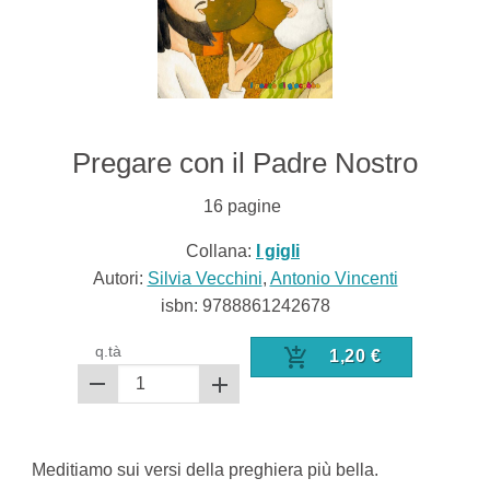
Pregare con il Padre Nostro
16
pagine
Collana:
I gigli
Autori:
Silvia Vecchini
,
Antonio Vincenti
isbn:
9788861242678
q.tà
1,20
€
Meditiamo sui versi della preghiera più bella.