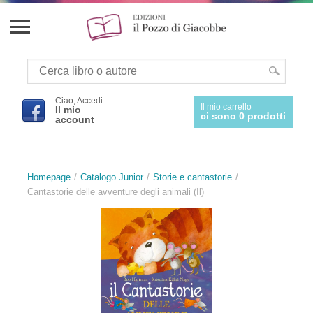
Ciao, Accedi
Il mio carrello
Il mio
ci sono 0 prodotti
account
Homepage
Catalogo Junior
Storie e cantastorie
Cantastorie delle avventure degli animali (Il)