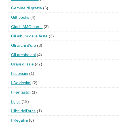
Gemme di grazia
(6)
Gift books
(4)
GiochiAMO con...
(3)
Gli album delle feste
(3)
Gli archi d'oro
(3)
Gli arcobaleni
(4)
Grani di sale
(47)
I cuoricini
(1)
I Dolcissimi
(2)
I Fantastici
(1)
I gigli
(19)
I libri dell'arca
(1)
I Regalini
(6)