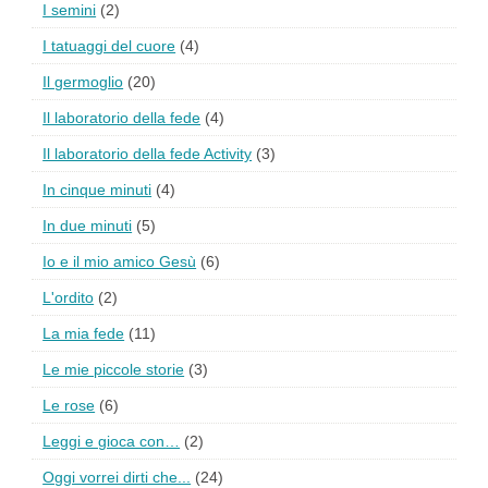
I semini
(2)
I tatuaggi del cuore
(4)
Il germoglio
(20)
Il laboratorio della fede
(4)
Il laboratorio della fede Activity
(3)
In cinque minuti
(4)
In due minuti
(5)
Io e il mio amico Gesù
(6)
L'ordito
(2)
La mia fede
(11)
Le mie piccole storie
(3)
Le rose
(6)
Leggi e gioca con…
(2)
Oggi vorrei dirti che...
(24)