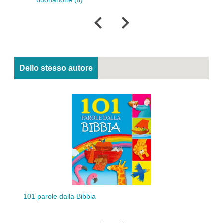
buonanotte (Il)
Sciop
Dello stesso autore
101 parole dalla Bibbia
C