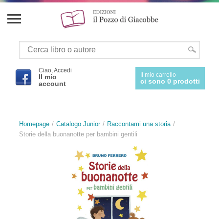
Ciao, Accedi
Il mio carrello
Il mio
ci sono 0 prodotti
account
Homepage
Catalogo Junior
Raccontami una storia
Storie della buonanotte per bambini gentili