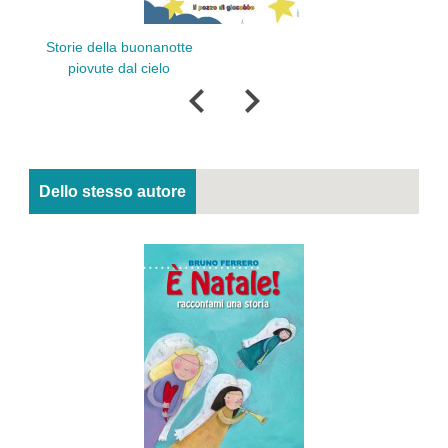
Storie del
Storie della buonanotte
per bam
piovute dal cielo
Dello stesso autore
San Gi