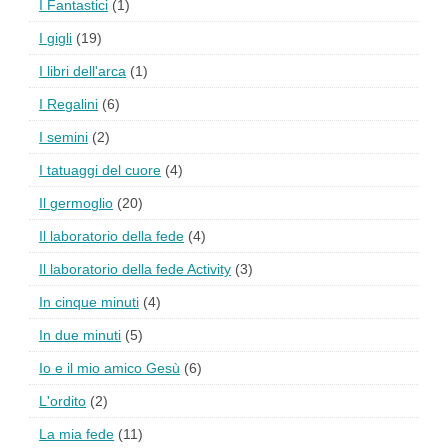
I Fantastici
(1)
I gigli
(19)
I libri dell'arca
(1)
I Regalini
(6)
I semini
(2)
I tatuaggi del cuore
(4)
Il germoglio
(20)
Il laboratorio della fede
(4)
Il laboratorio della fede Activity
(3)
In cinque minuti
(4)
In due minuti
(5)
Io e il mio amico Gesù
(6)
L'ordito
(2)
La mia fede
(11)