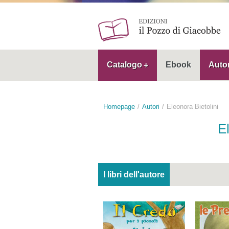
Catalogo
Ebook
Autor
Homepage
Autori
Eleonora Bietolini
E
I libri dell'autore