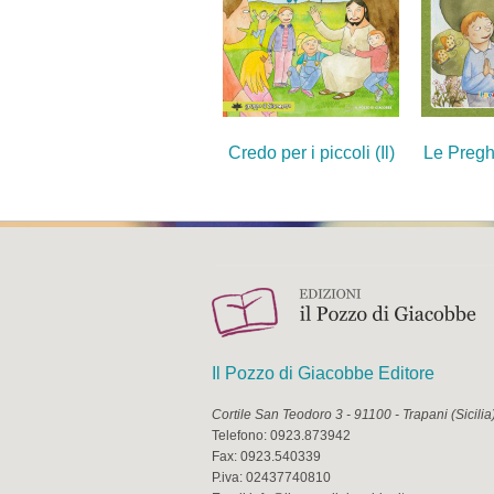
Credo per i piccoli (Il)
Le Preghi
Il Pozzo di Giacobbe Editore
Cortile San Teodoro 3
-
91100
-
Trapani
(
Sicilia
Telefono:
0923.873942
Fax:
0923.540339
P.iva:
02437740810