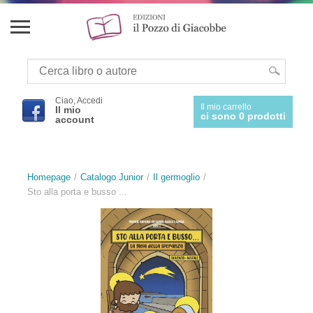
Ciao, Accedi
Il mio carrello
Il mio
ci sono 0 prodotti
account
Homepage
Catalogo Junior
Il germoglio
Sto alla porta e busso ...