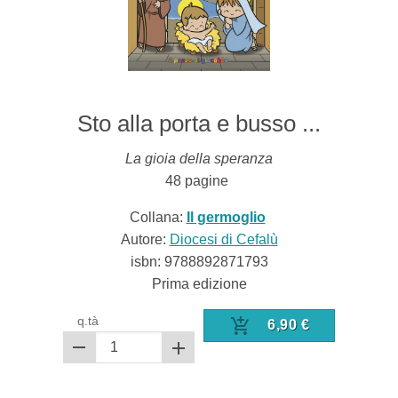
Sto alla porta e busso ...
La gioia della speranza
48
pagine
Collana:
Il germoglio
Autore:
Diocesi di Cefalù
isbn:
9788892871793
Prima edizione
q.tà
6,90
€