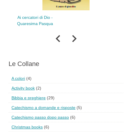
Fuoritempo
catori di Dio -
sima Pasqua
Le Collane
A colori
(4)
Activity book
(2)
Bibbia e preghiere
(29)
Catechismo a domande e risposte
(5)
Catechismo passo dopo passo
(6)
Christmas books
(6)