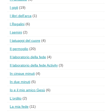
I gigli
(19)
I libri dell'arca
(1)
I Regalini
(6)
I semini
(2)
I tatuaggi del cuore
(4)
Il germoglio
(20)
Il laboratorio della fede
(4)
Il laboratorio della fede Activity
(3)
In cinque minuti
(4)
In due minuti
(5)
Io e il mio amico Gesù
(6)
L'ordito
(2)
La mia fede
(11)