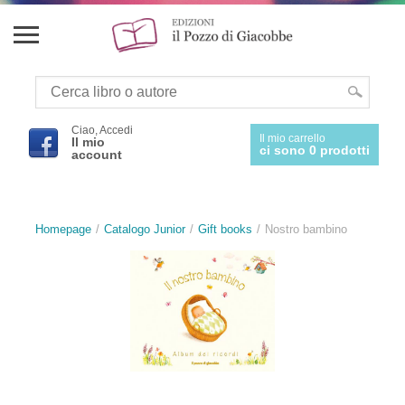
Ciao, Accedi
Il mio carrello
Il mio
ci sono 0 prodotti
account
Homepage
Catalogo Junior
Gift books
Nostro bambino