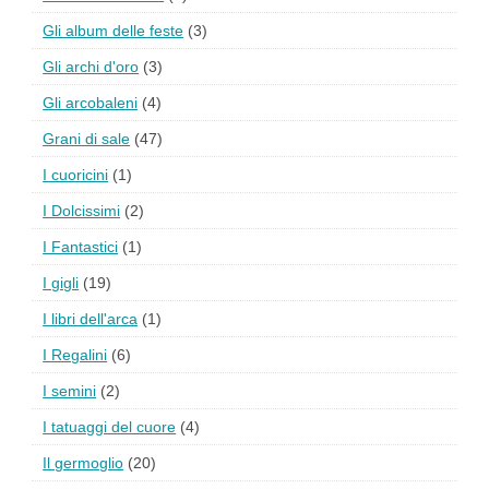
Gli album delle feste
(3)
Gli archi d'oro
(3)
Gli arcobaleni
(4)
Grani di sale
(47)
I cuoricini
(1)
I Dolcissimi
(2)
I Fantastici
(1)
I gigli
(19)
I libri dell'arca
(1)
I Regalini
(6)
I semini
(2)
I tatuaggi del cuore
(4)
Il germoglio
(20)