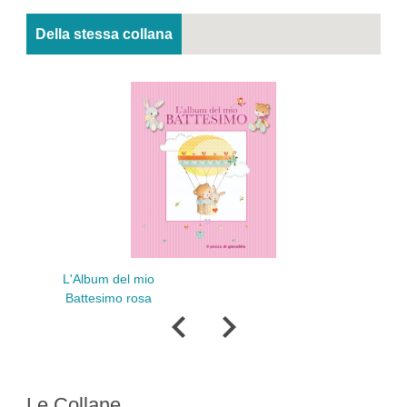
Della stessa collana
Lib
L'Album del mio
Battesimo rosa
Le Collane