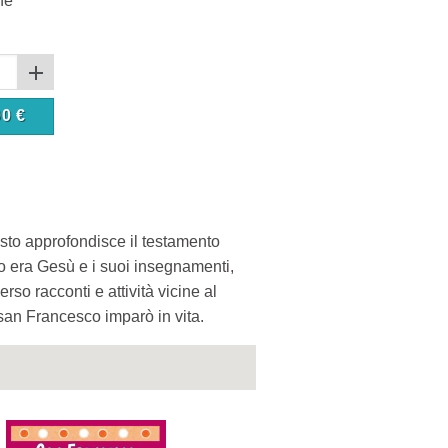
ne
90
€
testo approfondisce il testamento
ntro era Gesù e i suoi insegnamenti,
so racconti e attività vicine al
 san Francesco imparò in vita.