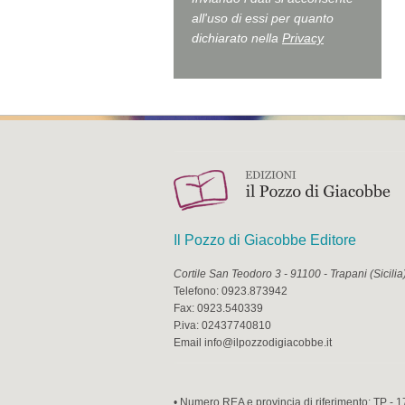
all'uso di essi per quanto
dichiarato nella
Privacy
Il Pozzo di Giacobbe Editore
Cortile San Teodoro 3
-
91100
-
Trapani
(
Sicilia
Telefono:
0923.873942
Fax:
0923.540339
P.iva:
02437740810
Email
info@ilpozzodigiacobbe.it
• Numero REA e provincia di riferimento: TP - 1