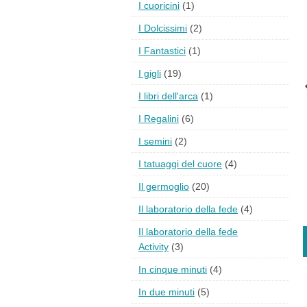
I cuoricini
(1)
I Dolcissimi
(2)
I Fantastici
(1)
I gigli
(19)
I libri dell'arca
(1)
I Regalini
(6)
I semini
(2)
I tatuaggi del cuore
(4)
Il germoglio
(20)
Il laboratorio della fede
(4)
Il laboratorio della fede
Activity
(3)
In cinque minuti
(4)
In due minuti
(5)