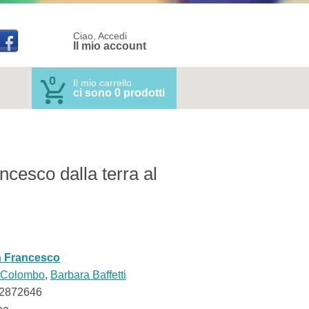
Ciao, Accedi
Il mio account
0
Il mio carrello
ci sono 0 prodotti
cesco dalla terra al
 Francesco
a Colombo
,
Barbara Baffetti
2872646