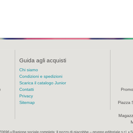
Guida agli acquisti
Chi siamo
Condizioni e spedizioni
Scarica il catalogo Junior
Contatti
Promoz
)
Privacy
Sitemap
Piazza 
Magazzi
M
70696 • Ragione sociale completa: Il pozzo di giacobbe – gruppo editoriale s.r.l. •