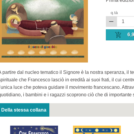
Prima edizio
q.tà
6,
A partire dal nucleo tematico il Signore è la nostra speranza, il 
spirituale che Francesco lasciò in eredità ai suoi frati, il cui ce
l’unica luce che poteva guidare il movimento francescano. Attraver
quotidiano, i bambini e i ragazzi scoprono ciò che di importante
Della stessa collana