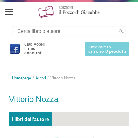
Ciao, Accedi
Il mio carrello
Il mio
ci sono 0 prodotti
account
Homepage
Autori
Vittorio Nozza
Vittorio Nozza
I libri dell'autore