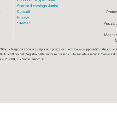
Condizioni e spedizioni
Scarica il catalogo Junior
Contatti
Promoz
)
Privacy
Sitemap
Piazza 
Magazzi
M
70696 • Ragione sociale completa: Il pozzo di giacobbe – gruppo editoriale s.r.l. •
810 • Ufficio del Registro delle Imprese presso cui la società è iscritta: Camera di
): € 20.000,00 • Socio Unico: SI