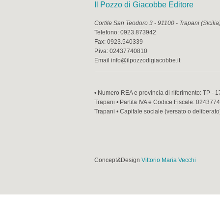
Il Pozzo di Giacobbe Editore
Cortile San Teodoro 3
-
91100
-
Trapani
(
Sicilia
Telefono:
0923.873942
Fax:
0923.540339
P.iva:
02437740810
Email
info@ilpozzodigiacobbe.it
• Numero REA e provincia di riferimento: TP - 1
Trapani • Partita IVA e Codice Fiscale: 02437740
Trapani • Capitale sociale (versato o deliberato
Concept&Design
Vittorio Maria Vecchi