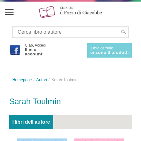
Ciao, Accedi
Il mio carrello
Il mio
ci sono 0 prodotti
account
Homepage
Autori
Sarah Toulmin
Sarah Toulmin
I libri dell'autore